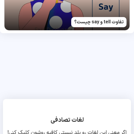
تفاوت tell و say چیست؟
لغات تصادفی
اگر معنی این لغات رو بلد نیستی کافیه روشون کلیک کنی!