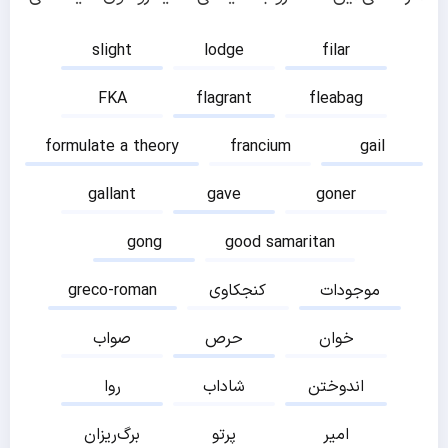
slight
lodge
filar
FKA
flagrant
fleabag
formulate a theory
francium
gail
gallant
gave
goner
gong
good samaritan
موجودات
کنجکاوی
greco-roman
خوان
حرص
صواب
اندوختن
شاداب
روا
امیر
پرتو
برگ‌ریزان