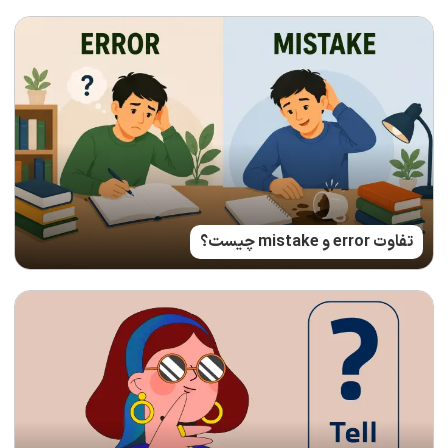
تفاوت error و mistake چیست؟