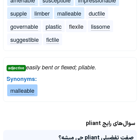
amenable
susceptible
impressionable
supple
limber
malleable
ductile
governable
plastic
flexile
lissome
suggestible
fictile
easily bent or flexed; pliable.
adjective
Synonyms:
malleable
سوال‌های رایج pliant
صفت تفضیلی pliant چی میشه؟