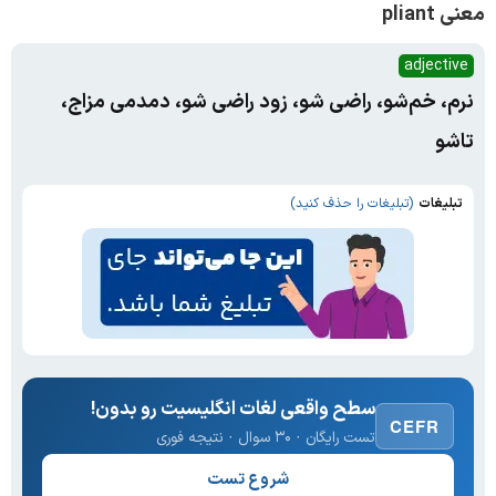
معنی pliant
adjective
نرم، خم‌شو، راضی شو، زود راضی شو، دمدمی مزاج،
تاشو
تبلیغات
(تبلیغات را حذف کنید)
سطح واقعی لغات انگلیسیت رو بدون!
CEFR
تست رایگان · ۳۰ سوال · نتیجه فوری
شروع تست