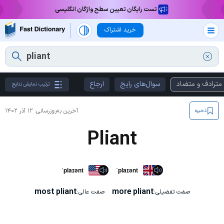
تست رایگان تعیین سطح واژگان انگلیسی
خرید اشتراک
مترادف و متضاد
سوال‌های رایج
ارجاع
ترتیب نمایش نتایج
آخرین به‌روزرسانی:
۱۲ آذر ۱۴۰۲
ذخیره
Pliant
ˈplaɪənt
ˈplaɪənt
most pliant
more pliant
صفت تفضیلی:
صفت عالی: