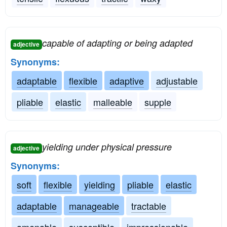
capable of adapting or being adapted
adjective
Synonyms:
adaptable
flexible
adaptive
adjustable
pliable
elastic
malleable
supple
yielding under physical pressure
adjective
Synonyms:
soft
flexible
yielding
pliable
elastic
adaptable
manageable
tractable