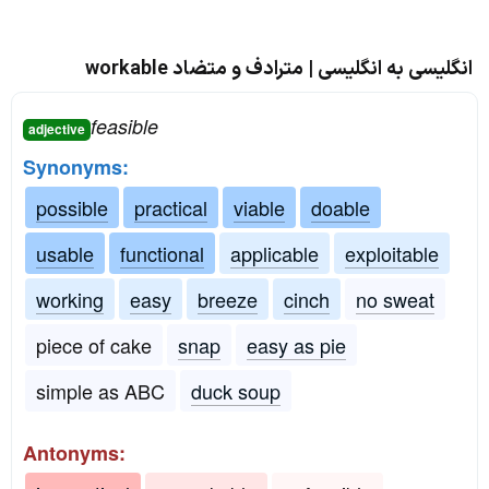
انگلیسی به انگلیسی | مترادف و متضاد workable
feasible
adjective
Synonyms:
possible
practical
viable
doable
usable
functional
applicable
exploitable
working
easy
breeze
cinch
no sweat
piece of cake
snap
easy as pie
simple as ABC
duck soup
Antonyms: