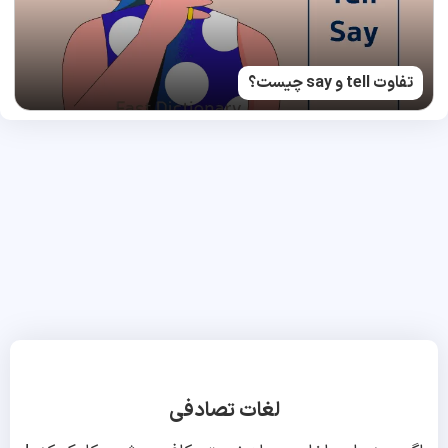
تفاوت tell و say چیست؟
لغات تصادفی