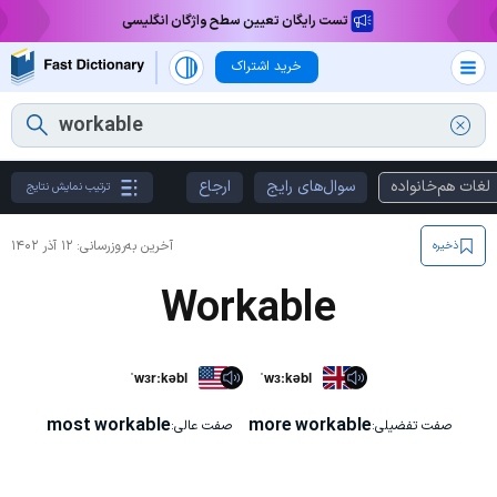
تست رایگان تعیین سطح واژگان انگلیسی
خرید اشتراک
لغات هم‌خانواده
سوال‌های رایج
ارجاع
ترتیب نمایش نتایج
آخرین به‌روزرسانی:
۱۲ آذر ۱۴۰۲
ذخیره
Workable
ˈwɜrːkəbl
ˈwɜːkəbl
most workable
more workable
صفت تفضیلی:
صفت عالی: