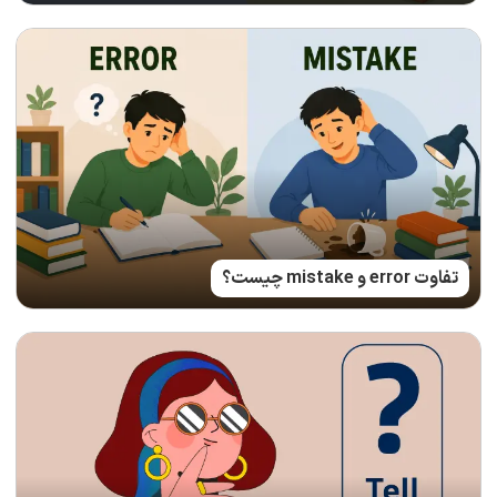
تفاوت error و mistake چیست؟