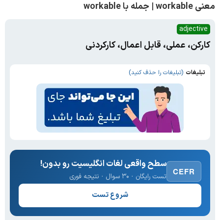
معنی workable | جمله با workable
adjective
کارکن، عملی، قابل اعمال، کارکردنی
تبلیغات
(تبلیغات را حذف کنید)
سطح واقعی لغات انگلیسیت رو بدون!
CEFR
تست رایگان · ۳۰ سوال · نتیجه فوری
شروع تست