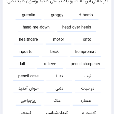
اگر معنی این لغات رو بلد نیستی کافیه روشون کلیک کنی!
gremlin
groggy
H-bomb
hand-me-down
head over heels
healthcare
motor
onto
riposte
back
kompromat
dull
relieve
pencil sharpener
ثوب
ثنایا
pencil case
ذوحیات
ذنبی
خوش آمدید
عصاره
علک
ریزجراحی
گوشت بز
کیهان‌شناسی
کیمچی