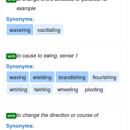
example
Synonyms:
wavering
vacillating
to cause to swing, sense 1
verb
Synonyms:
waving
wielding
brandishing
flourishing
whirling
twirling
wheeling
pivoting
to change the direction or course of
verb
Synonyms: