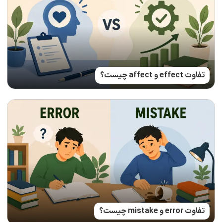
تفاوت effect و affect چیست؟
تفاوت error و mistake چیست؟