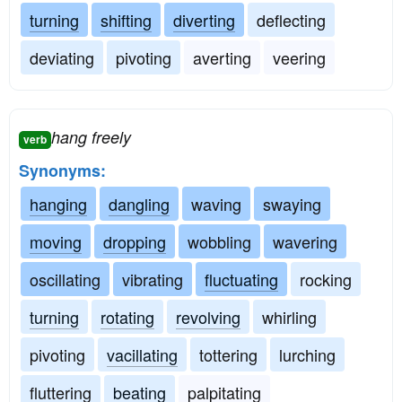
turning
shifting
diverting
deflecting
deviating
pivoting
averting
veering
hang freely
verb
Synonyms:
hanging
dangling
waving
swaying
moving
dropping
wobbling
wavering
oscillating
vibrating
fluctuating
rocking
turning
rotating
revolving
whirling
pivoting
vacillating
tottering
lurching
fluttering
beating
palpitating