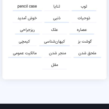
ثوب
ثنایا
pencil case
ذوحیات
ذنبی
خوش آمدید
عصاره
علک
ریزجراحی
گوشت بز
کیهان‌شناسی
کیمچی
ملحق شدن
منجر شدن
مالکیت عمومی
مقل