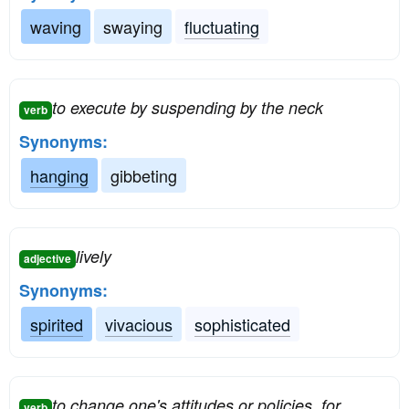
waving
swaying
fluctuating
to execute by suspending by the neck
verb
Synonyms:
hanging
gibbeting
lively
adjective
Synonyms:
spirited
vivacious
sophisticated
to change one's attitudes or policies, for
verb