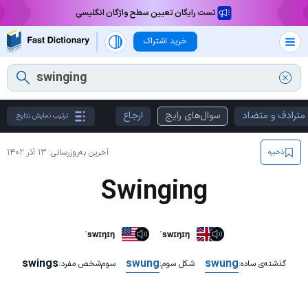
تست رایگان تعیین سطح واژگان انگلیسی
خرید اشتراک
مترادف و متضاد
سوال‌های رایج
ارجاع
ترتیب نمایش نتایج
آخرین به‌روزرسانی:
۱۳ آذر ۱۴۰۲
ذخیره
Swinging
ˈswɪŋɪŋ
ˈswɪŋɪŋ
swings
swung
swung
گذشته‌ی ساده:
شکل سوم:
سوم‌شخص مفرد: