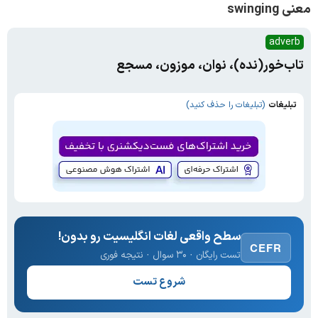
معنی swinging
adverb
تاب‌خور(نده)، نوان، موزون، مسجع
تبلیغات
(تبلیغات را حذف کنید)
سطح واقعی لغات انگلیسیت رو بدون!
CEFR
تست رایگان · ۳۰ سوال · نتیجه فوری
شروع تست