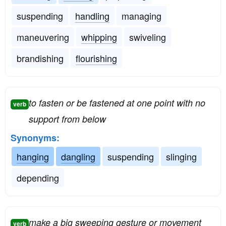
suspending
handling
managing
maneuvering
whipping
swiveling
brandishing
flourishing
to fasten or be fastened at one point with no
verb
support from below
Synonyms:
hanging
dangling
suspending
slinging
depending
make a big sweeping gesture or movement
verb