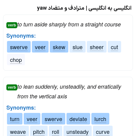
انگلیسی به انگلیسی | مترادف و متضاد yaw
to turn aside sharply from a straight course
verb
Synonyms:
swerve
veer
skew
slue
sheer
cut
chop
to lean suddenly, unsteadily, and erratically
verb
from the vertical axis
Synonyms:
turn
veer
swerve
deviate
lurch
weave
pitch
roll
unsteady
curve