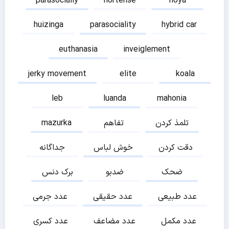
parasocially
hortense
hoya
huizinga
parasociality
hybrid car
euthanasia
inveiglement
jerky movement
elite
koala
leb
luanda
mahonia
تلمذ کردن
تفاهم
mazurka
دقت کردن
خوش لباس
جداگانه
ضحک
ضدبو
برک دنس
عدد طبیعی
عدد حقیقی
عدد جرمی
عدد مکمل
عدد مضاعف
عدد کسری