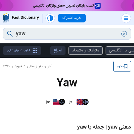
تست رایگان تعیین سطح واژگان انگلیسی
خرید اشتراک
سی به انگلیسی
مترادف و متضاد
ارجاع
ترتیب نمایش نتایج
آخرین به‌روزرسانی:
۲ فروردین ۱۳۹۹
ذخیره
Yaw
jɒː
jɔː
معنی yaw | جمله با yaw