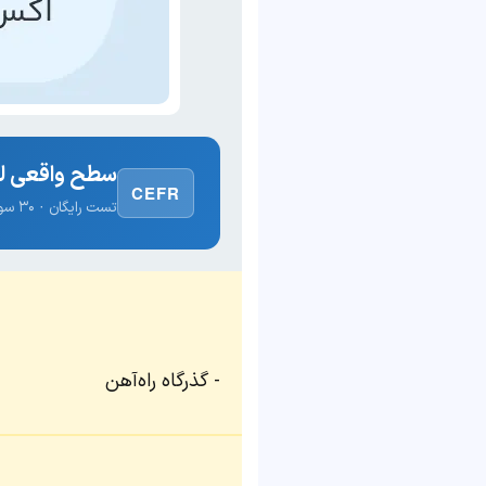
سطح واقعی لغ
CEFR
تست رایگان · ۳۰ سوال · نتیجه فوری
گذرگاه راه‌آهن