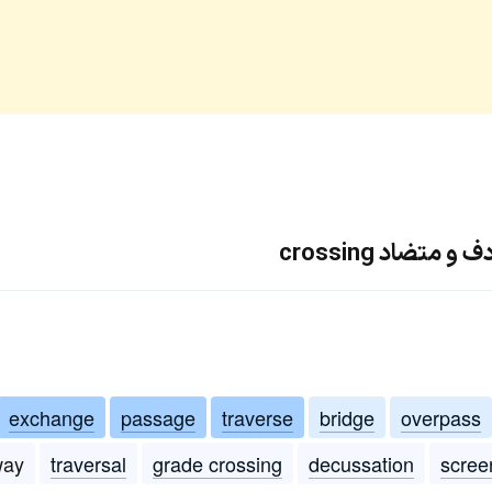
متضاد crossing
exchange
passage
traverse
bridge
overpass
way
traversal
grade crossing
decussation
scree