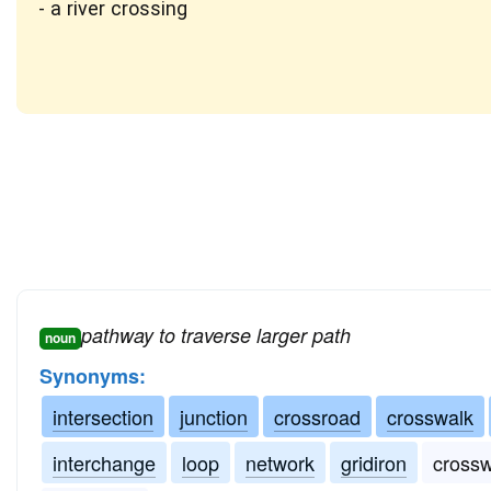
a river crossing
pathway to traverse larger path
noun
Synonyms:
intersection
junction
crossroad
crosswalk
interchange
loop
network
gridiron
cross