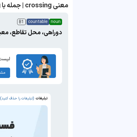
معنی crossing | جمله با crossing
countable
noun
B1
دوراهی، محل تقاطع، معبر
لیست 
مشا
تبلیغات
(تبلیغات را حذف کنید)