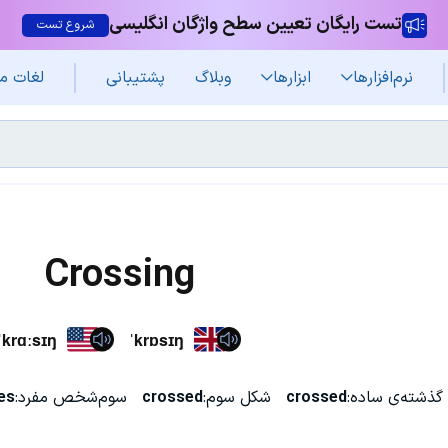
تست رایگان تعیین سطح واژگان انگلیسی
شروع تست
نرم‌افزار‌ها
ابزارها
وبلاگ
پشتیبانی
لغات م
Crossing
ˈkrɑːsɪŋ
ˈkrɒsɪŋ
گذشته‌ی ساده:
crossed
شکل سوم:
crossed
سوم‌شخص مفرد:
es