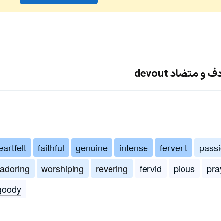
 متضاد devout
eartfelt
faithful
genuine
intense
fervent
passi
adoring
worshiping
revering
fervid
pious
pra
goody