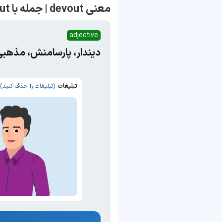
معنی devout | جمله با devout
adjective
دیندار، پارسامنش، مذهبی
تبلیغات
(تبلیغات را حذف کنید)