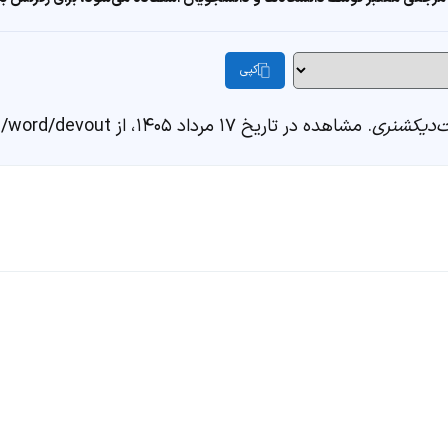
کپی
‌دیکشنری
. مشاهده در تاریخ ۱۷ مرداد ۱۴۰۵، از https://fastdic.com/word/devout