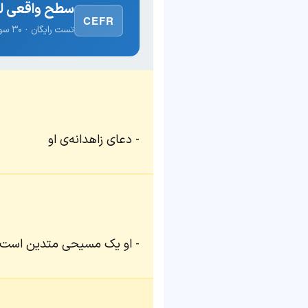
سطح واقعی لغ
CEFR
تست رایگان · ۳۰ سوال · نتیجه فوری
دعای زاهدانه‌ی او
او یک مسیحی متدین است.