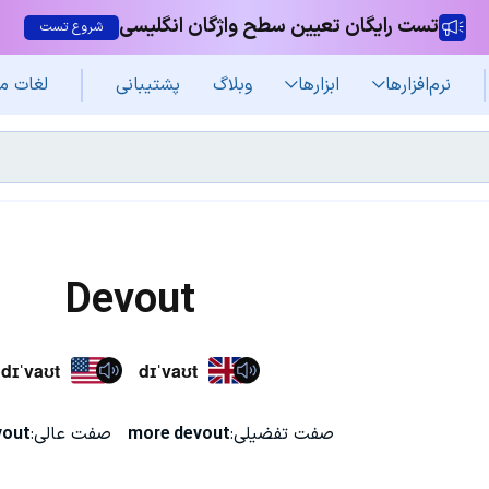
تست رایگان تعیین سطح واژگان انگلیسی
شروع تست
نرم‌افزار‌ها
ابزارها
وبلاگ
پشتیبانی
لغات م
Devout
dɪˈvaʊt
dɪˈvaʊt
صفت تفضیلی:
more devout
صفت عالی:
vout