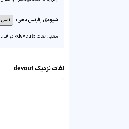
شیوه‌ی رفرنس‌دهی:
معنی لغت «devout» در
فست
لغات نزدیک devout