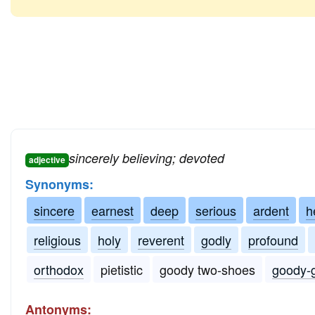
sincerely believing; devoted
adjective
Synonyms:
sincere
earnest
deep
serious
ardent
h
religious
holy
reverent
godly
profound
orthodox
pietistic
goody two-shoes
goody-
Antonyms: