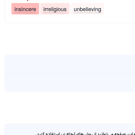
insincere
irreligious
unbelieving
ین صفحه می‌توانید از روش‌های ارجاع زیر استفاده کنید.