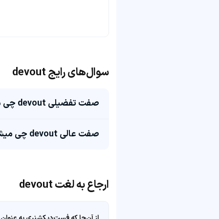
سوال‌های رایج devout
صفت تفضیلی devout چی میشه؟
صفت عالی devout چی میشه؟
ارجاع به لغت devout
از آن‌جا که فست‌دیکشنری به عنوان 