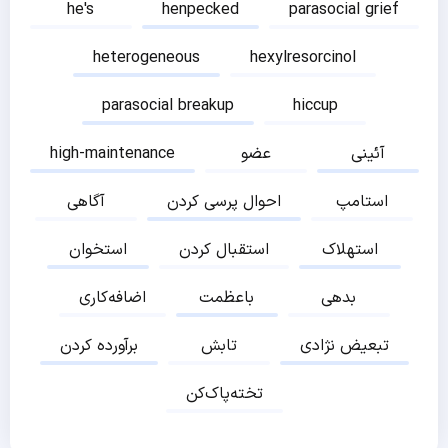
he's
henpecked
parasocial grief
heterogeneous
hexylresorcinol
parasocial breakup
hiccup
آئینی
عضو
high-maintenance
استامپ
احوال پرسی کردن
آگاهی
استهلاک
استقبال کردن
استخوان
بدهی
باعظمت
اضافه‌کاری
تبعیض نژادی
تابش
برآورده کردن
تخته‌پاک‌کن