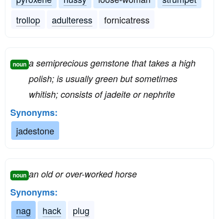
trollop
adulteress
fornicatress
a semiprecious gemstone that takes a high
noun
polish; is usually green but sometimes
whitish; consists of jadeite or nephrite
Synonyms:
jadestone
an old or over-worked horse
noun
Synonyms:
nag
hack
plug