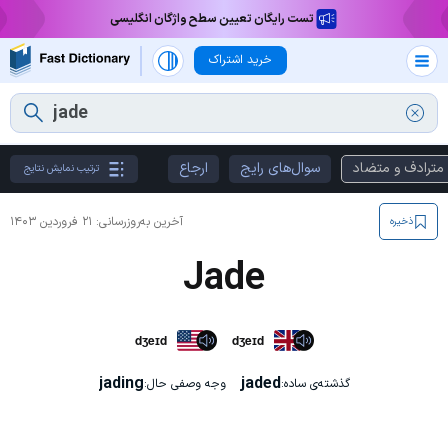
تست رایگان تعیین سطح واژگان انگلیسی
خرید اشتراک
مترادف و متضاد
سوال‌های رایج
ارجاع
ترتیب نمایش نتایج
آخرین به‌روزرسانی:
۲۱ فروردین ۱۴۰۳
ذخیره
Jade
dʒeɪd
dʒeɪd
jading
jaded
گذشته‌ی ساده:
وجه وصفی حال: