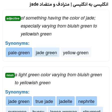
انگلیسی به انگلیسی | مترادف و متضاد jade
of something having the color of jade;
adjective
especially varying from bluish green to
yellowish green
Synonyms:
pale-green
jade green
yellow-green
a light green color varying from bluish green
noun
to yellowish green
Synonyms:
jade green
true jade
jadeite
nephrite
pyroxene
hussy
loose-woman
strumpet