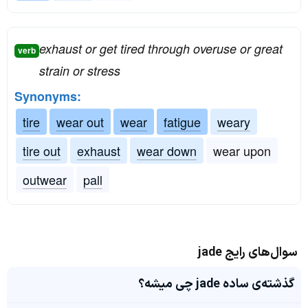
exhaust or get tired through overuse or great
verb
strain or stress
Synonyms:
tire
wear out
wear
fatigue
weary
tire out
exhaust
wear down
wear upon
outwear
pall
سوال‌های رایج jade
گذشته‌ی ساده jade چی میشه؟