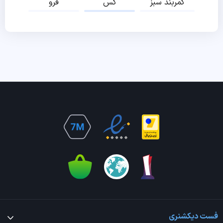
کمربند سبز
کس
فرو
فست دیکشنری