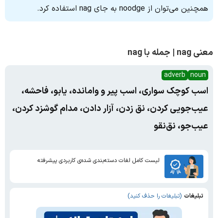
همچنین می‌توان از noodge به‌ جای nag استفاده کرد.
معنی nag | جمله با nag
adverb
noun
اسب کوچک سواری، اسب پیر و وامانده، یابو، فاحشه،
عیب‌جویی کردن، نق زدن، آزار دادن، مدام گوشزد کردن،
عیب‌جو، نق‌نقو
لیست کامل لغات دسته‌بندی شده‌ی کاربردی پیشرفته
تبلیغات
(تبلیغات را حذف کنید)