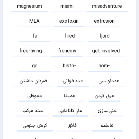
magnesium
miami
misadventure
MLA
exotoxin
extrusion
fa
fired
fjord
free-living
frenemy
get involved
go
histo-
hom-
عددنویسی
عددخوانی
ضربان داشتن
عرق کردن
عمیقا
عموقلی
غنی‌سازی
غاز کانادایی
عدد مرکب
فاطمه
فائق
کره‌ی جنوبی