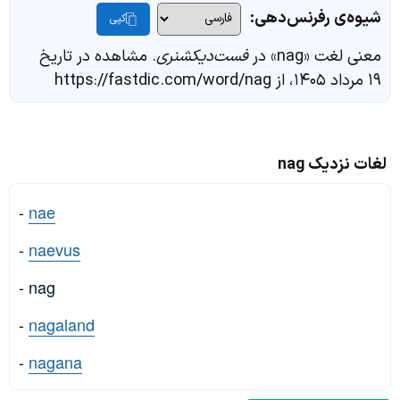
شیوه‌ی رفرنس‌دهی:
کپی
معنی لغت «nag» در
فست‌دیکشنری
. مشاهده در تاریخ
۱۹ مرداد ۱۴۰۵، از https://fastdic.com/word/nag
لغات نزدیک nag
-
nae
-
naevus
- nag
-
nagaland
-
nagana