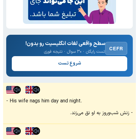
سطح واقعی لغات انگلیسیت رو بدون!
CEFR
تست رایگان · ۳۰ سوال · نتیجه فوری
شروع تست
His wife nags him day and night.
زنش شب‌وروز به او نق می‌زند.