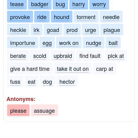
tease
badger
bug
harry
worry
provoke
ride
hound
torment
needle
heckle
irk
goad
prod
urge
plague
importune
egg
work on
nudge
bait
berate
scold
upbraid
find fault
pick at
give a hard time
take it out on
carp at
fuss
eat
dog
hector
Antonyms:
please
assuage