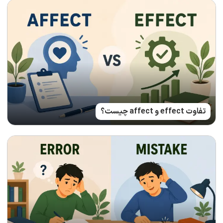
تفاوت effect و affect چیست؟