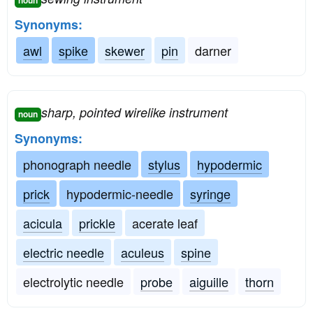
noun
Synonyms:
awl
spike
skewer
pin
darner
sharp, pointed wirelike instrument
noun
Synonyms:
phonograph needle
stylus
hypodermic
prick
hypodermic-needle
syringe
acicula
prickle
acerate leaf
electric needle
aculeus
spine
electrolytic needle
probe
aiguille
thorn