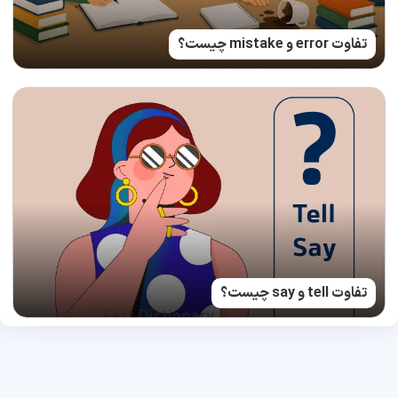
تفاوت error و mistake چیست؟
تفاوت tell و say چیست؟