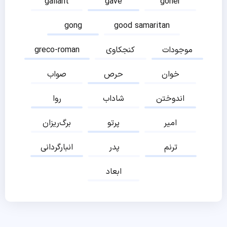
gallant
gave
goner
gong
good samaritan
موجودات
کنجکاوی
greco-roman
خوان
حرص
صواب
اندوختن
شاداب
روا
امیر
پرتو
برگ‌ریزان
ترنم
پدر
انبارگردانی
ابعاد