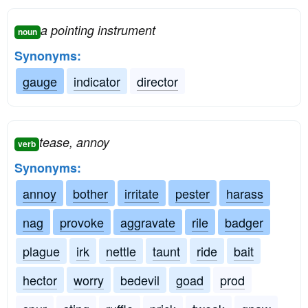
a pointing instrument
noun
Synonyms:
gauge
indicator
director
tease, annoy
verb
Synonyms:
annoy
bother
irritate
pester
harass
nag
provoke
aggravate
rile
badger
plague
irk
nettle
taunt
ride
bait
hector
worry
bedevil
goad
prod