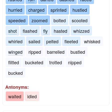
hurried
charged
sprinted
hustled
speeded
zoomed
bolted
scooted
shot
flashed
fly
hasted
whizzed
whirled
sailed
pelted
fleeted
whisked
winged
ripped
barrelled
bustled
flitted
bucketed
trotted
nipped
bucked
Antonyms:
waited
idled