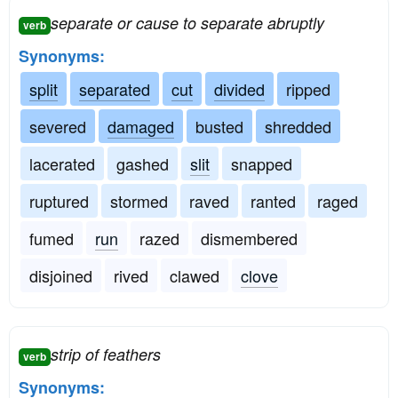
separate or cause to separate abruptly
verb
Synonyms:
split
separated
cut
divided
ripped
severed
damaged
busted
shredded
lacerated
gashed
slit
snapped
ruptured
stormed
raved
ranted
raged
fumed
run
razed
dismembered
disjoined
rived
clawed
clove
strip of feathers
verb
Synonyms: