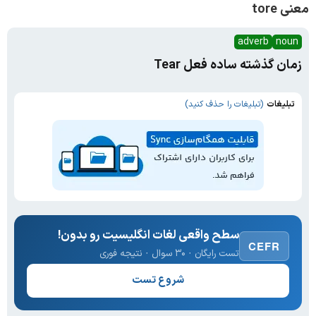
معنی tore
adverb
noun
زمان گذشته ساده فعل Tear
تبلیغات
(تبلیغات را حذف کنید)
سطح واقعی لغات انگلیسیت رو بدون!
CEFR
تست رایگان · ۳۰ سوال · نتیجه فوری
شروع تست