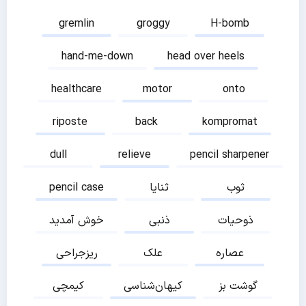
gremlin
groggy
H-bomb
hand-me-down
head over heels
healthcare
motor
onto
riposte
back
kompromat
dull
relieve
pencil sharpener
ثوب
ثنایا
pencil case
ذوحیات
ذنبی
خوش آمدید
عصاره
علک
ریزجراحی
گوشت بز
کیهان‌شناسی
کیمچی