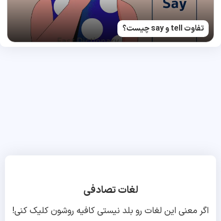
تفاوت tell و say چیست؟
لغات تصادفی
اگر معنی این لغات رو بلد نیستی کافیه روشون کلیک کنی!