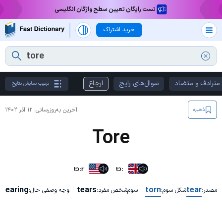
تست رایگان تعیین سطح واژگان انگلیسی
خرید اشتراک
مترادف و متضاد
سوال‌های رایج
ارجاع
ترتیب نمایش نتایج
آخرین به‌روزرسانی:
۱۲ آذر ۱۴۰۲
ذخیره
Tore
tɔːr
tɔː
tearing
tears
torn
tear
مصدر:
شکل سوم:
سوم‌شخص مفرد:
وجه وصفی حال: