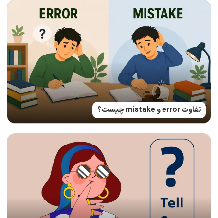
تفاوت error و mistake چیست؟