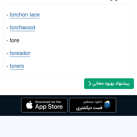
-
torchon lace
-
torchwood
- tore
-
toreador
-
torero
پیشنهاد بهبود معانی