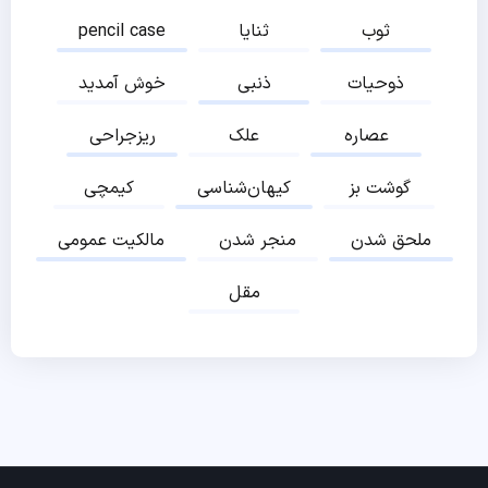
ثوب
ثنایا
pencil case
ذوحیات
ذنبی
خوش آمدید
عصاره
علک
ریزجراحی
گوشت بز
کیهان‌شناسی
کیمچی
ملحق شدن
منجر شدن
مالکیت عمومی
مقل