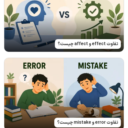
تفاوت effect و affect چیست؟
تفاوت error و mistake چیست؟