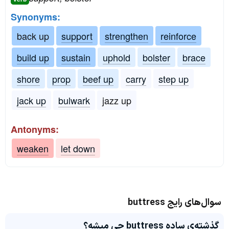
Synonyms:
back up
support
strengthen
reinforce
build up
sustain
uphold
bolster
brace
shore
prop
beef up
carry
step up
jack up
bulwark
jazz up
Antonyms:
weaken
let down
سوال‌های رایج buttress
گذشته‌ی ساده buttress چی میشه؟