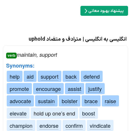
پیشنهاد بهبود معانی
انگلیسی به انگلیسی | مترادف و متضاد uphold
maintain, support
verb
Synonyms:
help
aid
support
back
defend
promote
encourage
assist
justify
advocate
sustain
bolster
brace
raise
elevate
hold up one’s end
boost
champion
endorse
confirm
vindicate