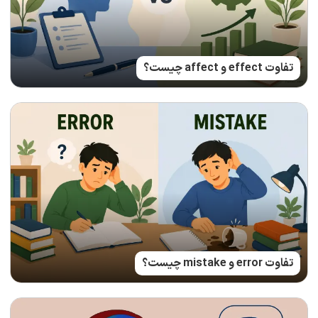
تفاوت effect و affect چیست؟
تفاوت error و mistake چیست؟