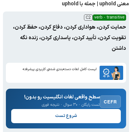
معنی uphold | جمله با uphold
verb - transitive
C2
حمایت کردن، هواداری کردن، دفاع کردن، حفظ کردن،
تقویت کردن، تأیید کردن، پاسداری کردن، زنده نگه
داشتن
لیست کامل لغات دسته‌بندی شده‌ی کاربردی پیشرفته
سطح واقعی لغات انگلیسیت رو بدون!
CEFR
تست رایگان · ۳۰ سوال · نتیجه فوری
شروع تست