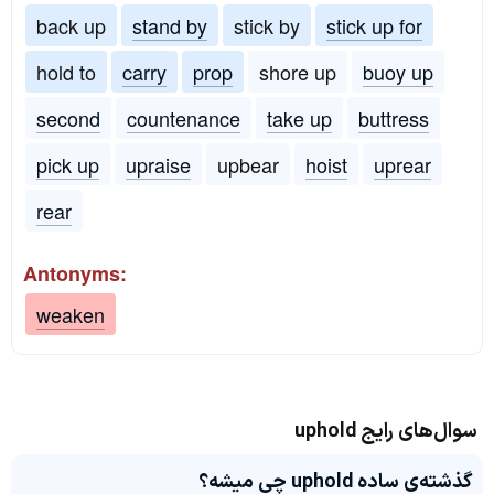
back up
stand by
stick by
stick up for
hold to
carry
prop
shore up
buoy up
second
countenance
take up
buttress
pick up
upraise
upbear
hoist
uprear
rear
Antonyms:
weaken
سوال‌های رایج uphold
گذشته‌ی ساده uphold چی میشه؟