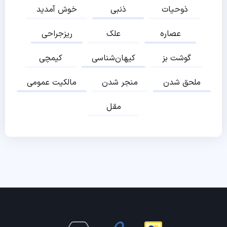
ذوحیات
ذنبی
خوش آمدید
عصاره
علک
ریزجراحی
گوشت بز
کیهان‌شناسی
کیمچی
ملحق شدن
منجر شدن
مالکیت عمومی
مقل