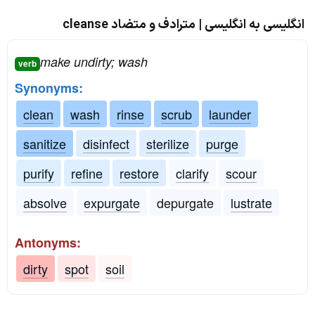
انگلیسی به انگلیسی | مترادف و متضاد cleanse
make undirty; wash
verb
Synonyms:
clean
wash
rinse
scrub
launder
sanitize
disinfect
sterilize
purge
purify
refine
restore
clarify
scour
absolve
expurgate
depurgate
lustrate
Antonyms:
dirty
spot
soil