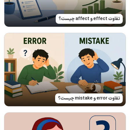
تفاوت effect و affect چیست؟
تفاوت error و mistake چیست؟