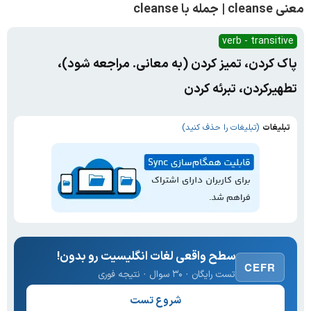
معنی cleanse | جمله با cleanse
verb - transitive
پاک کردن، تمیز کردن (به معانی. مراجعه شود)،
تطهیرکردن، تبرئه کردن
تبلیغات
(تبلیغات را حذف کنید)
سطح واقعی لغات انگلیسیت رو بدون!
CEFR
تست رایگان · ۳۰ سوال · نتیجه فوری
شروع تست