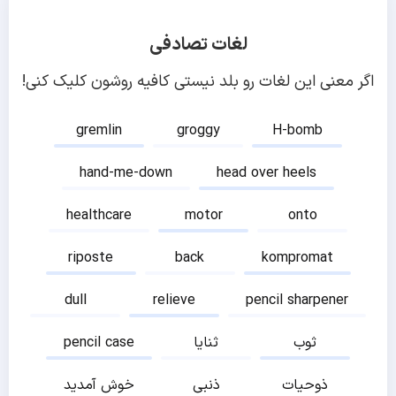
لغات تصادفی
اگر معنی این لغات رو بلد نیستی کافیه روشون کلیک کنی!
gremlin
groggy
H-bomb
hand-me-down
head over heels
healthcare
motor
onto
riposte
back
kompromat
dull
relieve
pencil sharpener
ثوب
ثنایا
pencil case
ذوحیات
ذنبی
خوش آمدید