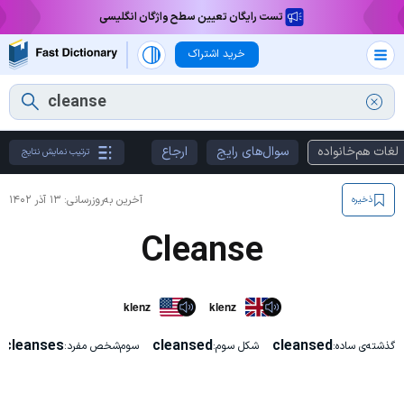
تست رایگان تعیین سطح واژگان انگلیسی
خرید اشتراک
لغات هم‌خانواده
سوال‌های رایج
ارجاع
ترتیب نمایش نتایج
آخرین به‌روزرسانی:
۱۳ آذر ۱۴۰۲
ذخیره
Cleanse
klenz
klenz
cleanses
cleansed
cleansed
گذشته‌ی ساده:
شکل سوم:
سوم‌شخص مفرد: