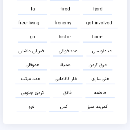
fa
fired
fjord
free-living
frenemy
get involved
go
histo-
hom-
عددنویسی
عددخوانی
ضربان داشتن
عرق کردن
عمیقا
عموقلی
غنی‌سازی
غاز کانادایی
عدد مرکب
فاطمه
فائق
کره‌ی جنوبی
کمربند سبز
کس
فرو