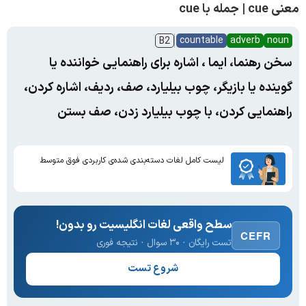
معنی cue | جمله با cue
countable
adverb
noun
B2
سخن رهنما، ایما ، اشاره برای راهنمایی خواننده یا
گوینده یا بازیگر، چوب بیلیارد، صف، ردیف، اشاره کردن،
راهنمایی کردن، با چوب بیلیارد زدن، صف بستن
لیست کامل لغات دسته‌بندی شده‌ی کاربردی فوق متوسط
سطح واقعی لغات انگلیسیت رو بدون!
CEFR
تست رایگان · ۳۰ سوال · نتیجه فوری
شروع تست