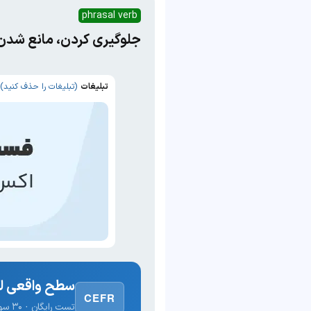
phrasal verb
جلوگیری کردن، مانع شدن
تبلیغات
(تبلیغات را حذف کنید)
سطح واقعی لغ
CEFR
تست رایگان · ۳۰ سوال · نتیجه فوری