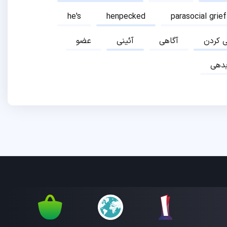
he's
henpecked
parasocial grief
ی کردن
آگاهی
آئینی
عضو
دهی