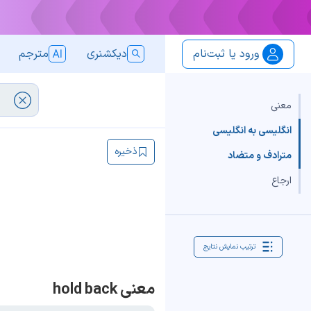
ورود یا ثبت‌نام
دیکشنری
مترجم
معنی
انگلیسی به انگلیسی
ذخیره
مترادف و متضاد
ارجاع
ترتیب نمایش نتایج
معنی hold back