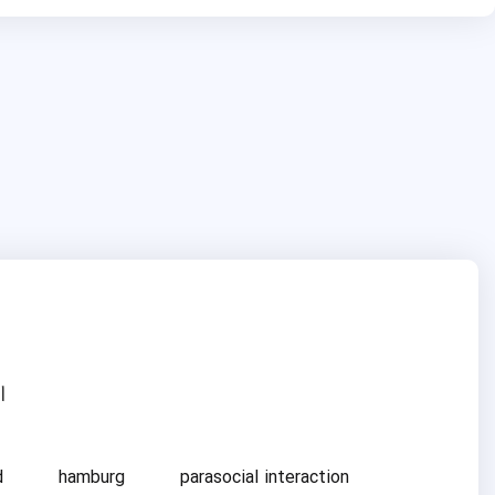
ا
d
hamburg
parasocial interaction