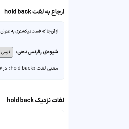
ارجاع به لغت hold back
از آن‌جا که فست‌دیکشنری به عنوان 
شیوه‌ی رفرنس‌دهی:
معنی لغت «hold back» در
ف
لغات نزدیک hold back