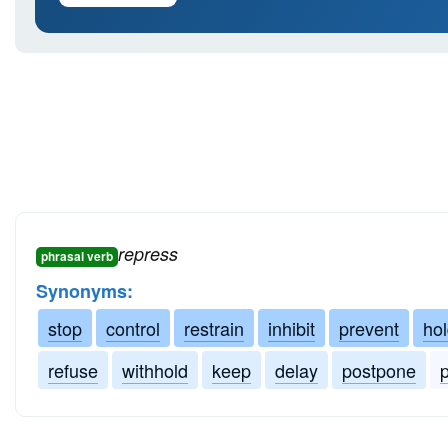
repress
phrasal verb
Synonyms:
stop
control
restrain
inhibit
prevent
hol
refuse
withhold
keep
delay
postpone
p