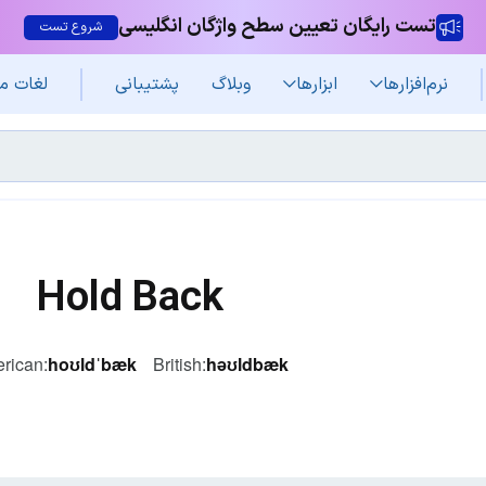
تست رایگان تعیین سطح واژگان انگلیسی
شروع تست
نرم‌افزار‌ها
ابزارها
وبلاگ
پشتیبانی
لغات م
Hold Back
rican:
hoʊldˈbæk
British:
həʊldbæk