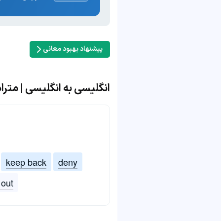
پیشنهاد بهبود معانی
انگلیسی به انگلیسی | مترادف و م
keep back
deny
 out