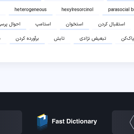
heterogeneous
hexylresorcinol
parasocial 
استقبال کردن
استخوان
استامپ
احوال پرس
پاک‌کن
تبعیض نژادی
تابش
برآورده کردن
ب