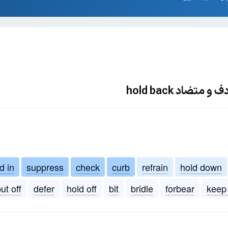
تضاد hold back
d in
suppress
check
curb
refrain
hold down
ut off
defer
hold off
bit
bridle
forbear
keep