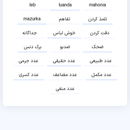
leb
luanda
mahonia
تلمذ کردن
تفاهم
mazurka
دقت کردن
خوش لباس
جداگانه
ضحک
ضدبو
برک دنس
عدد طبیعی
عدد حقیقی
عدد جرمی
عدد مکمل
عدد مضاعف
عدد کسری
عدد منفی