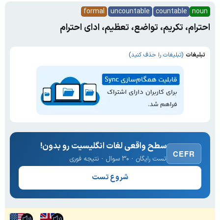
formal
uncountable
countable
noun
احترام، تکریم، تواضع، تعظیم، ادای احترام
تبلیغات
(تبلیغات را حذف کنید)
سطح واقعی لغات انگلیسیت رو بدون!
CEFR
تست رایگان · ۳۰ سوال · نتیجه فوری
شروع تست