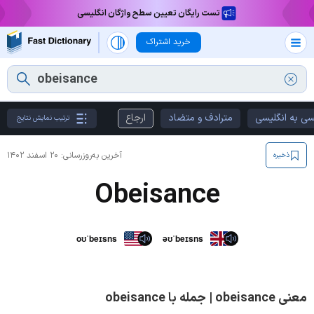
تست رایگان تعیین سطح واژگان انگلیسی
خرید اشتراک
سی به انگلیسی
مترادف و متضاد
ارجاع
ترتیب نمایش نتایج
آخرین به‌روزرسانی:
۲۰ اسفند ۱۴۰۲
ذخیره
Obeisance
oʊˈbeɪsns
əʊˈbeɪsns
معنی obeisance | جمله با obeisance