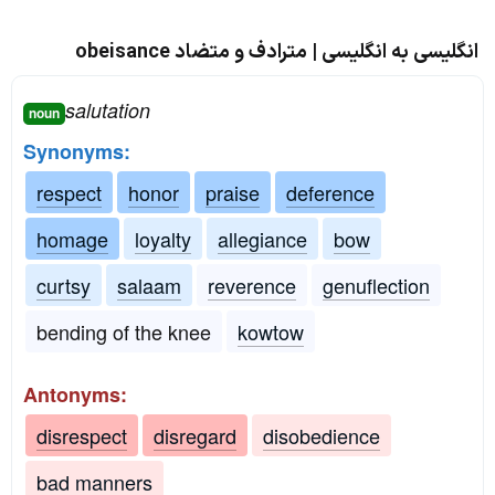
انگلیسی به انگلیسی | مترادف و متضاد obeisance
salutation
noun
Synonyms:
respect
honor
praise
deference
homage
loyalty
allegiance
bow
curtsy
salaam
reverence
genuflection
bending of the knee
kowtow
Antonyms:
disrespect
disregard
disobedience
bad manners