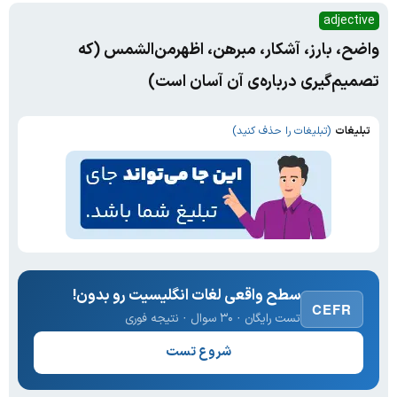
adjective
واضح، بارز، آشکار، مبرهن، اظهرمن‌الشمس (که
تصمیم‌گیری درباره‌ی آن آسان است)
تبلیغات
(تبلیغات را حذف کنید)
سطح واقعی لغات انگلیسیت رو بدون!
CEFR
تست رایگان · ۳۰ سوال · نتیجه فوری
شروع تست