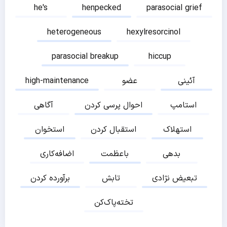
he's
henpecked
parasocial grief
heterogeneous
hexylresorcinol
parasocial breakup
hiccup
آئینی
عضو
high-maintenance
استامپ
احوال پرسی کردن
آگاهی
استهلاک
استقبال کردن
استخوان
بدهی
باعظمت
اضافه‌کاری
تبعیض نژادی
تابش
برآورده کردن
تخته‌پاک‌کن