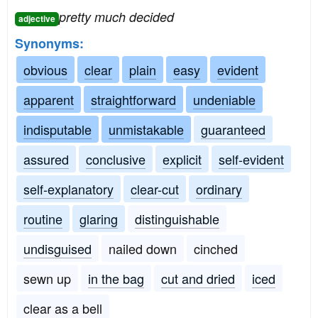
pretty much decided
adjective
Synonyms:
obvious
clear
plain
easy
evident
apparent
straightforward
undeniable
indisputable
unmistakable
guaranteed
assured
conclusive
explicit
self-evident
self-explanatory
clear-cut
ordinary
routine
glaring
distinguishable
undisguised
nailed down
cinched
sewn up
in the bag
cut and dried
iced
clear as a bell