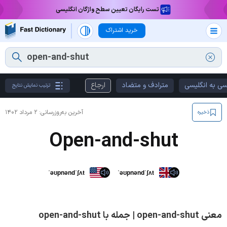
تست رایگان تعیین سطح واژگان انگلیسی
خرید اشتراک
سی به انگلیسی
مترادف و متضاد
ارجاع
ترتیب نمایش نتایج
آخرین به‌روزرسانی:
۲ مرداد ۱۴۰۲
ذخیره
Open-and-shut
ˈəʊpnəndˈʃʌt
ˈəʊpnəndˈʃʌt
معنی open-and-shut | جمله با open-and-shut