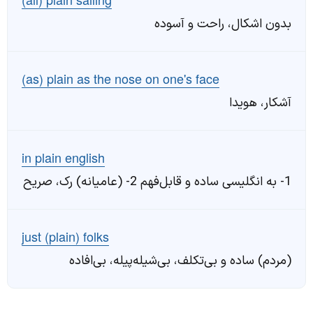
بدون اشکال، راحت و آسوده
(as) plain as the nose on one's face
آشکار، هویدا
in plain english
1- به انگلیسی ساده و قابل‌فهم 2- (عامیانه) رک، صریح
just (plain) folks
(مردم) ساده و بی‌تکلف، بی‌شیله‌پیله، بی‌افاده