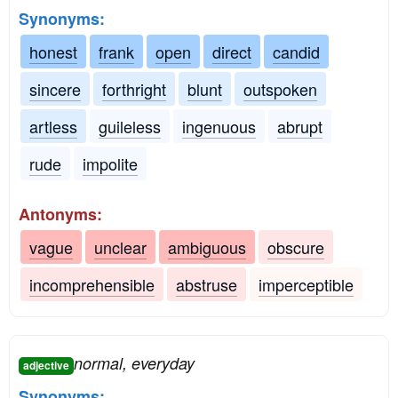
Synonyms:
honest
frank
open
direct
candid
sincere
forthright
blunt
outspoken
artless
guileless
ingenuous
abrupt
rude
impolite
Antonyms:
vague
unclear
ambiguous
obscure
incomprehensible
abstruse
imperceptible
normal, everyday
adjective
Synonyms: