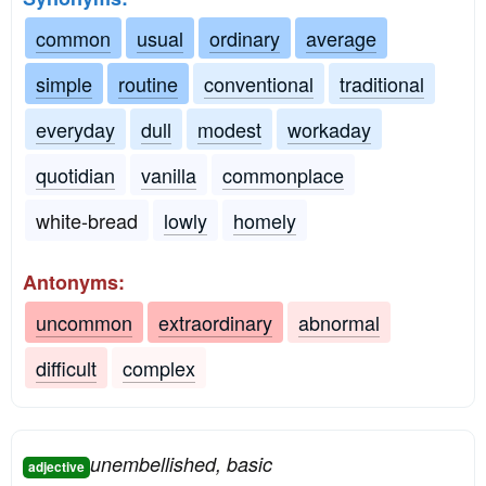
common
usual
ordinary
average
simple
routine
conventional
traditional
everyday
dull
modest
workaday
quotidian
vanilla
commonplace
white-bread
lowly
homely
Antonyms:
uncommon
extraordinary
abnormal
difficult
complex
unembellished, basic
adjective