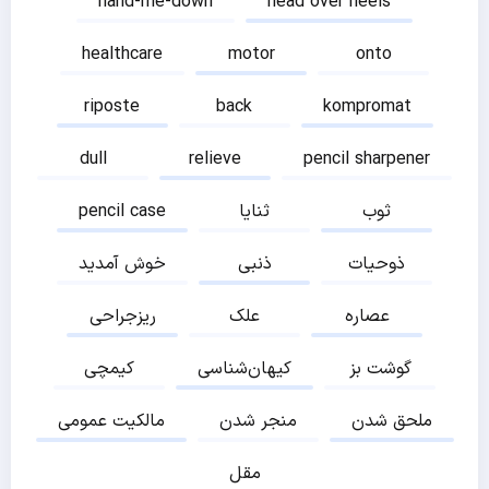
hand-me-down
head over heels
healthcare
motor
onto
riposte
back
kompromat
dull
relieve
pencil sharpener
ثوب
ثنایا
pencil case
ذوحیات
ذنبی
خوش آمدید
عصاره
علک
ریزجراحی
گوشت بز
کیهان‌شناسی
کیمچی
ملحق شدن
منجر شدن
مالکیت عمومی
مقل