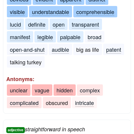
visible
understandable
comprehensible
lucid
definite
open
transparent
manifest
legible
palpable
broad
open-and-shut
audible
big as life
patent
talking turkey
Antonyms:
unclear
vague
hidden
complex
complicated
obscured
intricate
straightforward in speech
adjective