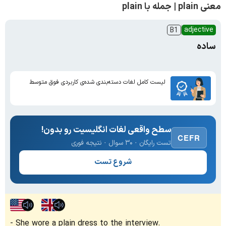
معنی plain | جمله با plain
adjective
B1
ساده
لیست کامل لغات دسته‌بندی شده‌ی کاربردی فوق متوسط
سطح واقعی لغات انگلیسیت رو بدون!
CEFR
تست رایگان · ۳۰ سوال · نتیجه فوری
شروع تست
She wore a plain dress to the interview.