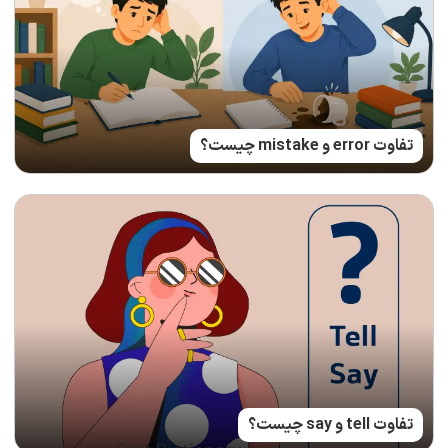
تفاوت error و mistake چیست؟
تفاوت tell و say چیست؟