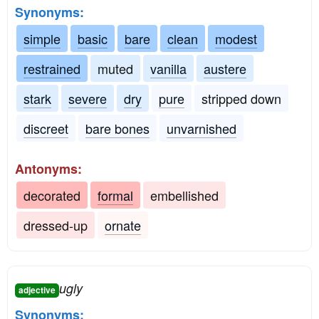
Synonyms:
simple
basic
bare
clean
modest
restrained
muted
vanilla
austere
stark
severe
dry
pure
stripped down
discreet
bare bones
unvarnished
Antonyms:
decorated
formal
embellished
dressed-up
ornate
ugly
adjective
Synonyms: