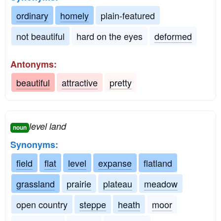
ordinary
homely
plain-featured
not beautiful
hard on the eyes
deformed
Antonyms:
beautiful
attractive
pretty
level land
noun
Synonyms:
field
flat
level
expanse
flatland
grassland
prairie
plateau
meadow
open country
steppe
heath
moor