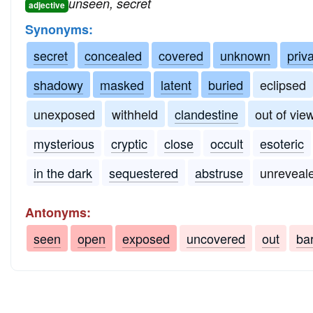
unseen, secret
adjective
Synonyms:
secret
concealed
covered
unknown
priv
shadowy
masked
latent
buried
eclipsed
unexposed
withheld
clandestine
out of vie
mysterious
cryptic
close
occult
esoteric
in the dark
sequestered
abstruse
unreveal
Antonyms:
seen
open
exposed
uncovered
out
ba