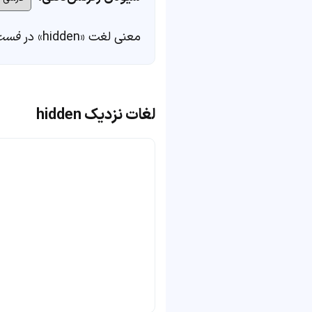
معنی لغت «hidden» در
فست‌
لغات نزدیک hidden