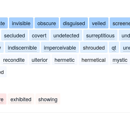
ate
invisible
obscure
disguised
veiled
screen
secluded
covert
undetected
surreptitious
und
w
indiscernible
imperceivable
shrouded
qt
un
recondite
ulterior
hermetic
hermetical
mystic
ed
re
exhibited
showing