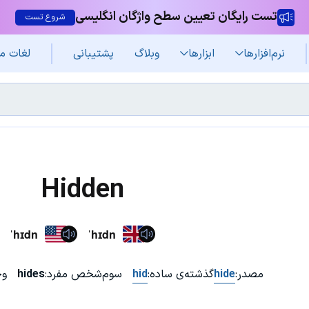
تست رایگان تعیین سطح واژگان انگلیسی
شروع تست
نرم‌افزار‌ها
ابزارها
وبلاگ
پشتیبانی
لغات م
Hidden
ˈhɪdn
ˈhɪdn
مصدر:
hide
گذشته‌ی ساده:
hid
سوم‌شخص مفرد:
hides
وج