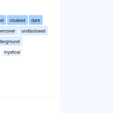
ed
cloaked
dark
ercover
undisclosed
derground
mystical