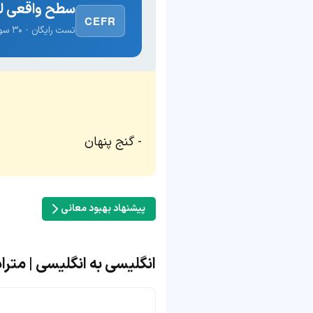
سطح واقعی لغ
CEFR
تست رایگان · ۳۰ سوال · نتیجه فوری
گنج پنهان
پیشنهاد بهبود معانی
انگلیسی به انگلیسی | مترادف و