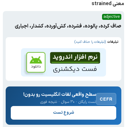
معنی strained
adjective
صاف کرده، پالوده، فشرده، کش‌آورده، کشدار، اجباری
تبلیغات
(تبلیغات را حذف کنید)
سطح واقعی لغات انگلیسیت رو بدون!
CEFR
تست رایگان · ۳۰ سوال · نتیجه فوری
شروع تست