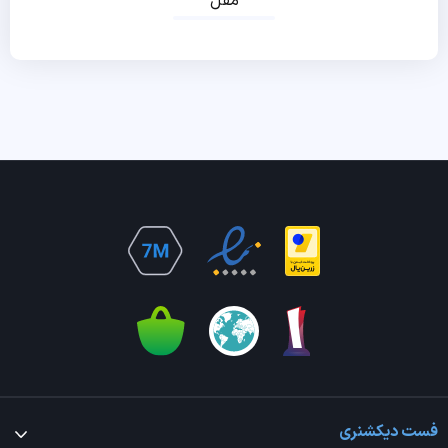
مقل
فست دیکشنری