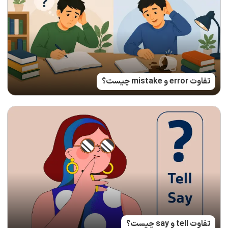
تفاوت error و mistake چیست؟
تفاوت tell و say چیست؟