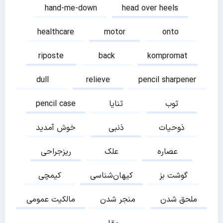
hand-me-down
head over heels
healthcare
motor
onto
riposte
back
kompromat
dull
relieve
pencil sharpener
ثوب
ثنایا
pencil case
ذوحیات
ذنبی
خوش آمدید
عصاره
علک
ریزجراحی
گوشت بز
کیهان‌شناسی
کیمچی
ملحق شدن
منجر شدن
مالکیت عمومی