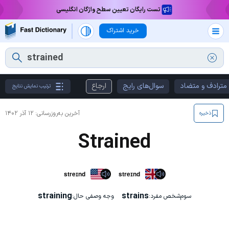
تست رایگان تعیین سطح واژگان انگلیسی
خرید اشتراک
مترادف و متضاد
سوال‌های رایج
ارجاع
ترتیب نمایش نتایج
آخرین به‌روزرسانی:
۱۲ آذر ۱۴۰۲
ذخیره
Strained
streɪnd
streɪnd
straining
strains
سوم‌شخص مفرد:
وجه وصفی حال: