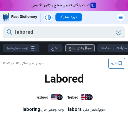
تست رایگان تعیین سطح واژگان انگلیسی
خرید اشتراک
مترادف و متضاد
سوال‌های رایج
ارجاع
ترتیب نمایش نتایج
آخرین به‌روزرسانی:
۱۲ آذر ۱۴۰۲
ذخیره
Labored
ˈleɪbərd
ˈleɪbəd
laboring
labors
سوم‌شخص مفرد:
وجه وصفی حال: