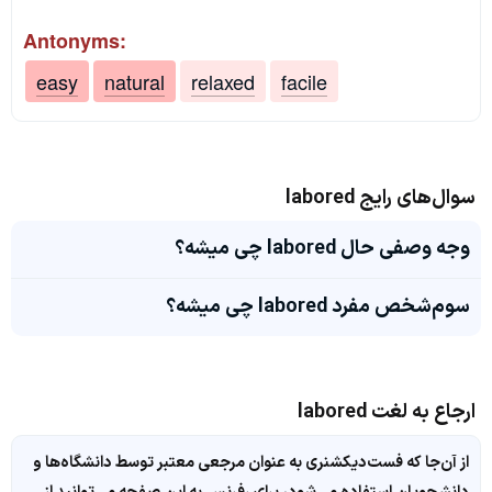
Antonyms:
easy
natural
relaxed
facile
سوال‌های رایج labored
وجه وصفی حال labored چی میشه؟
سوم‌شخص مفرد labored چی میشه؟
ارجاع به لغت labored
از آن‌جا که فست‌دیکشنری به عنوان مرجعی معتبر توسط دانشگاه‌ها و