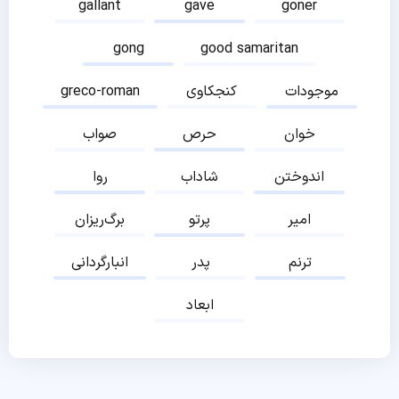
gallant
gave
goner
gong
good samaritan
موجودات
کنجکاوی
greco-roman
خوان
حرص
صواب
اندوختن
شاداب
روا
امیر
پرتو
برگ‌ریزان
ترنم
پدر
انبارگردانی
ابعاد