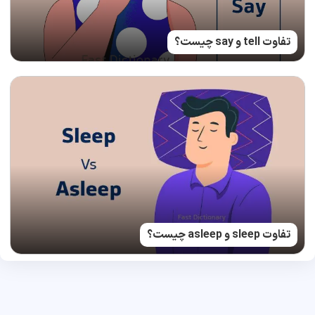
تفاوت tell و say چیست؟
تفاوت sleep و asleep چیست؟