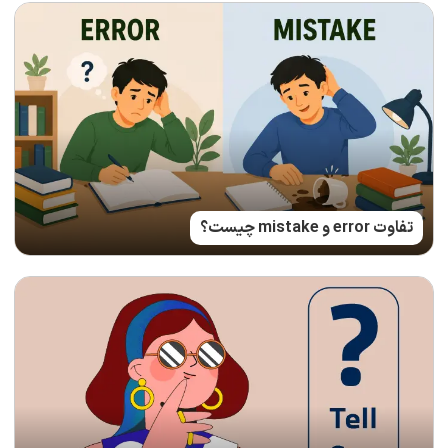
تفاوت error و mistake چیست؟