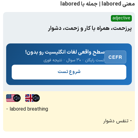
معنی labored | جمله با labored
adjective
پرزحمت، همراه با کار و زحمت، دشوار
سطح واقعی لغات انگلیسیت رو بدون!
CEFR
تست رایگان · ۳۰ سوال · نتیجه فوری
شروع تست
labored breathing
تنفس دشوار