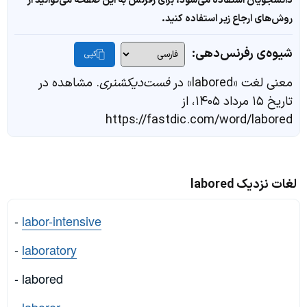
دانشجویان استفاده می‌شود، برای رفرنس به این صفحه می‌توانید از
روش‌های ارجاع زیر استفاده کنید.
شیوه‌ی رفرنس‌دهی:
کپی
معنی لغت «labored» در
فست‌دیکشنری
. مشاهده در
تاریخ ۱۵ مرداد ۱۴۰۵، از
https://fastdic.com/word/labored
لغات نزدیک labored
-
labor-intensive
-
laboratory
- labored