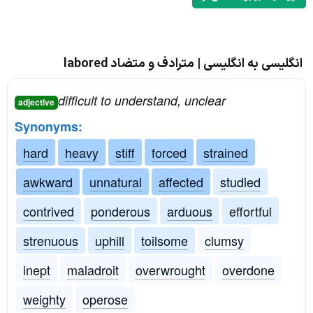
انگلیسی به انگلیسی | مترادف و متضاد labored
difficult to understand, unclear
adjective
Synonyms:
hard
heavy
stiff
forced
strained
awkward
unnatural
affected
studied
contrived
ponderous
arduous
effortful
strenuous
uphill
toilsome
clumsy
inept
maladroit
overwrought
overdone
weighty
operose