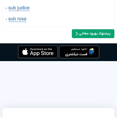
-
sub judice
-
sub rosa
پیشنهاد بهبود معانی