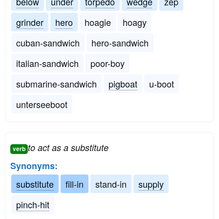
below
under
torpedo
wedge
zep
grinder
hero
hoagie
hoagy
cuban-sandwich
hero-sandwich
italian-sandwich
poor-boy
submarine-sandwich
pigboat
u-boot
unterseeboot
to act as a substitute
verb
Synonyms:
substitute
fill-in
stand-in
supply
pinch-hit