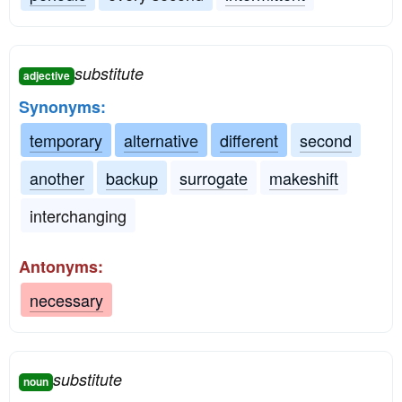
substitute
adjective
Synonyms:
temporary
alternative
different
second
another
backup
surrogate
makeshift
interchanging
Antonyms:
necessary
substitute
noun