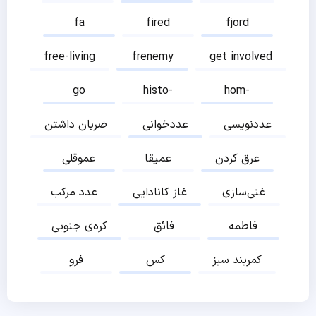
fa
fired
fjord
free-living
frenemy
get involved
go
histo-
hom-
عددنویسی
عددخوانی
ضربان داشتن
عرق کردن
عمیقا
عموقلی
غنی‌سازی
غاز کانادایی
عدد مرکب
فاطمه
فائق
کره‌ی جنوبی
کمربند سبز
کس
فرو