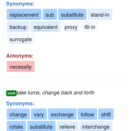
Synonyms:
replacement
sub
substitute
stand-in
backup
equivalent
proxy
fill-in
surrogate
Antonyms:
necessity
take turns, change back and forth
verb
Synonyms:
change
vary
exchange
follow
shift
rotate
substitute
relieve
interchange