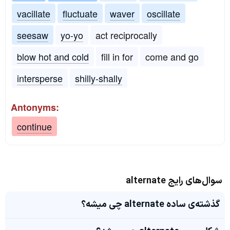
vacillate
fluctuate
waver
oscillate
seesaw
yo-yo
act reciprocally
blow hot and cold
fill in for
come and go
intersperse
shilly-shally
Antonyms:
continue
سوال‌های رایج alternate
گذشته‌ی ساده alternate چی میشه؟