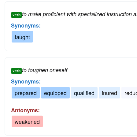
to make proficient with specialized instruction a
verb
Synonyms:
taught
to toughen oneself
verb
Synonyms:
prepared
equipped
qualified
inured
redu
Antonyms:
weakened