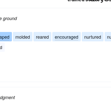
he ground
aped
molded
reared
encouraged
nurtured
n
d
judgment