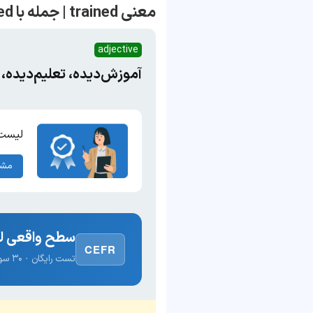
معنی trained | جمله با trained
adjective
آموزش‌دیده، تعلیم‌دیده، 
لیست 
مشا
سطح واقعی لغ
CEFR
تست رایگان · ۳۰ سوال · نتیجه فوری