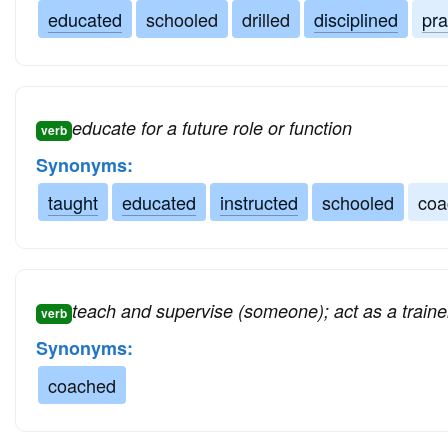
educated
schooled
drilled
disciplined
pra
educate for a future role or function
verb
Synonyms:
taught
educated
instructed
schooled
coa
teach and supervise (someone); act as a trainer
verb
Synonyms:
coached