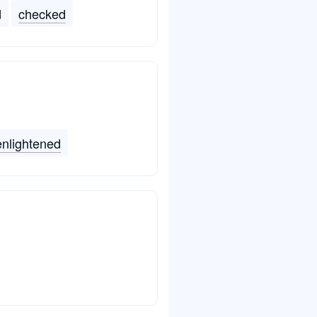
d
checked
enlightened