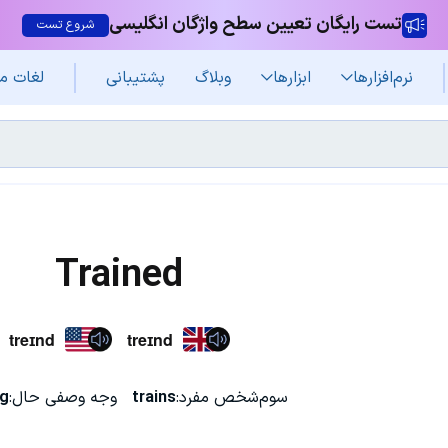
تست رایگان تعیین سطح واژگان انگلیسی
شروع تست
نرم‌افزار‌ها
ابزارها
وبلاگ
پشتیبانی
لغات م
Trained
treɪnd
treɪnd
سوم‌شخص مفرد:
trains
وجه وصفی حال:
ng