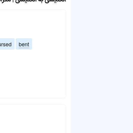
ursed
bent