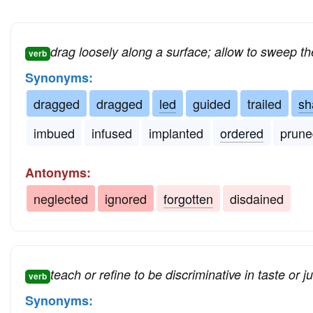
drag loosely along a surface; allow to sweep t
verb
Synonyms:
dragged
dragged
led
guided
trailed
sh
imbued
infused
implanted
ordered
prune
Antonyms:
neglected
ignored
forgotten
disdained
teach or refine to be discriminative in taste or 
verb
Synonyms: