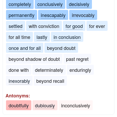
completely
conclusively
decisively
permanently
inescapably
irrevocably
settled
with conviction
for good
for ever
for all time
lastly
in conclusion
once and for all
beyond doubt
beyond shadow of doubt
past regret
done with
determinately
enduringly
inexorably
beyond recall
Antonyms:
doubtfully
dubiously
inconclusively