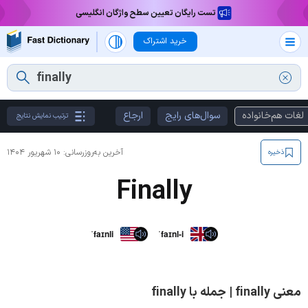
تست رایگان تعیین سطح واژگان انگلیسی
خرید اشتراک
لغات هم‌خانواده
سوال‌های رایج
ارجاع
ترتیب نمایش نتایج
آخرین به‌روزرسانی:
۱۰ شهریور ۱۴۰۴
ذخیره
Finally
ˈfaɪnli
ˈfaɪnl-i
معنی finally | جمله با finally