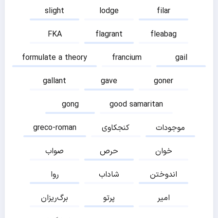
slight
lodge
filar
FKA
flagrant
fleabag
formulate a theory
francium
gail
gallant
gave
goner
gong
good samaritan
موجودات
کنجکاوی
greco-roman
خوان
حرص
صواب
اندوختن
شاداب
روا
امیر
پرتو
برگ‌ریزان