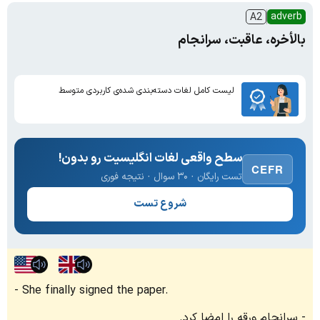
adverb
A2
بالأخره، عاقبت، سرانجام
لیست کامل لغات دسته‌بندی شده‌ی کاربردی متوسط
سطح واقعی لغات انگلیسیت رو بدون!
CEFR
تست رایگان · ۳۰ سوال · نتیجه فوری
شروع تست
She finally signed the paper.
سرانجام ورقه را امضا کرد.