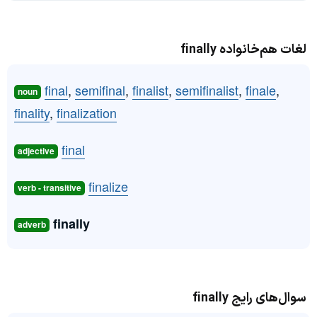
لغات هم‌خانواده finally
final
,
semifinal
,
finalist
,
semifinalist
,
finale
,
noun
finality
,
finalization
final
adjective
finalize
verb - transitive
finally
adverb
سوال‌های رایج finally