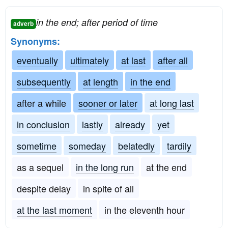
in the end; after period of time
adverb
Synonyms:
eventually
ultimately
at last
after all
subsequently
at length
in the end
after a while
sooner or later
at long last
in conclusion
lastly
already
yet
sometime
someday
belatedly
tardily
as a sequel
in the long run
at the end
despite delay
in spite of all
at the last moment
in the eleventh hour