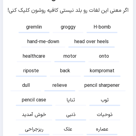
اگر معنی این لغات رو بلد نیستی کافیه روشون کلیک کنی!
gremlin
groggy
H-bomb
hand-me-down
head over heels
healthcare
motor
onto
riposte
back
kompromat
dull
relieve
pencil sharpener
ثوب
ثنایا
pencil case
ذوحیات
ذنبی
خوش آمدید
عصاره
علک
ریزجراحی