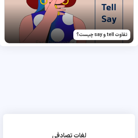
تفاوت tell و say چیست؟
لغات تصادفی