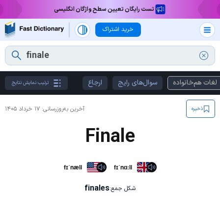
تست رایگان تعیین سطح واژگان انگلیسی
خرید اشتراک
لغات هم‌خانواده
سوال‌های رایج
ارجاع
ترتیب نمایش نتایج
آخرین به‌روزرسانی:
۱۷ خرداد ۱۴۰۵
ذخیره
Finale
fɪˈnæli
fɪˈnɑːli
finales
شکل جمع: