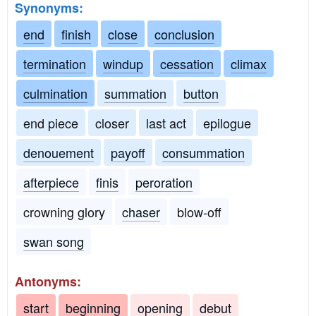
Synonyms:
end
finish
close
conclusion
termination
windup
cessation
climax
culmination
summation
button
end piece
closer
last act
epilogue
denouement
payoff
consummation
afterpiece
finis
peroration
crowning glory
chaser
blow-off
swan song
Antonyms:
start
beginning
opening
debut