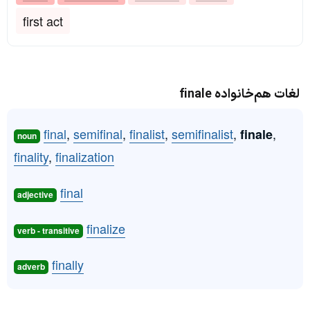
first act
لغات هم‌خانواده finale
final
,
semifinal
,
finalist
,
semifinalist
,
,
finale
noun
finality
,
finalization
final
adjective
finalize
verb - transitive
finally
adverb