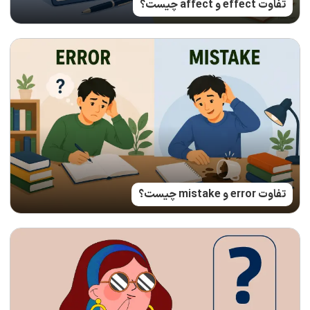
تفاوت effect و affect چیست؟
تفاوت error و mistake چیست؟