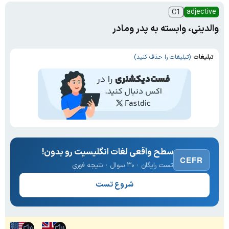
adjective
C1
والدینی، وابسته به پدر ومادر
تبلیغات
(تبلیغات را حذف کنید)
سطح واقعی لغات انگلیسیت رو بدون!
CEFR
تست رایگان · ۳۰ سوال · نتیجه فوری
شروع تست