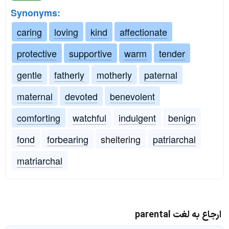
Synonyms:
caring
loving
kind
affectionate
protective
supportive
warm
tender
gentle
fatherly
motherly
paternal
maternal
devoted
benevolent
comforting
watchful
indulgent
benign
fond
forbearing
sheltering
patriarchal
matriarchal
ارجاع به لغت parental