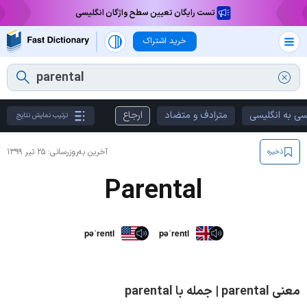
تست رایگان تعیین سطح واژگان انگلیسی
خرید اشتراک
سی به انگلیسی
مترادف و متضاد
ارجاع
ترتیب نمایش نتایج
آخرین به‌روزرسانی:
۲۵ تیر ۱۳۹۹
ذخیره
Parental
pəˈrentl
pəˈrentl
معنی parental | جمله با parental