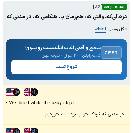
conjunction
A2
درحالی‌که، وقتی که، هم‌زمان با، هنگامی که، در مدتی که
شکل رسمی:
whilst
سطح واقعی لغات انگلیسیت رو بدون!
CEFR
تست رایگان · ۳۰ سوال · نتیجه فوری
شروع تست
We dined while the baby slept.
در مدتی که کودک خواب بود شام خوردیم.