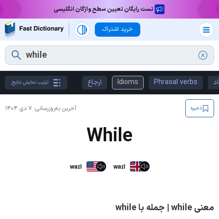
تست رایگان تعیین سطح واژگان انگلیسی
خرید اشتراک
د
Phrasal verbs
Idioms
ارجاع
ترتیب نمایش نتایج
آخرین به‌روزرسانی:
۷ دی ۱۴۰۴
ذخیره
While
waɪl
waɪl
معنی while | جمله با while