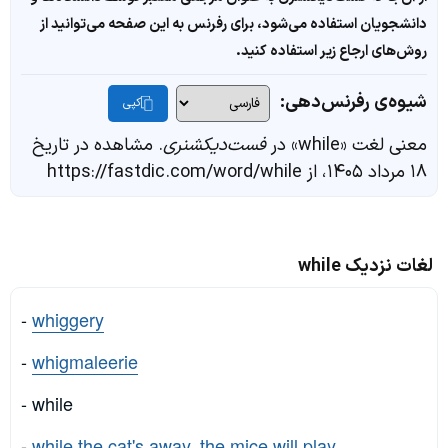
دانشجویان استفاده می‌شود، برای رفرنس به این صفحه می‌توانید از
روش‌های ارجاع زیر استفاده کنید.
شیوه‌ی رفرنس‌دهی:
کپی
معنی لغت «while» در
فست‌دیکشنری
. مشاهده در تاریخ
۱۸ مرداد ۱۴۰۵، از https://fastdic.com/word/while
لغات نزدیک while
-
whiggery
-
whigmaleerie
- while
-
while the cat's away, the mice will play