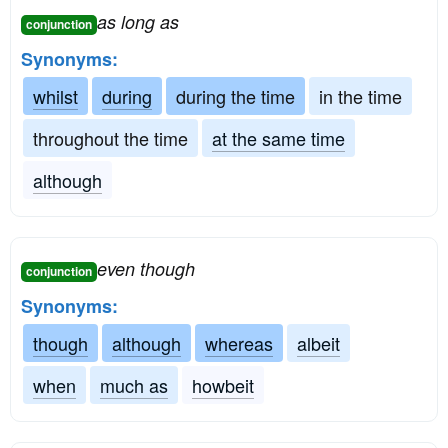
as long as
conjunction
Synonyms:
whilst
during
during the time
in the time
throughout the time
at the same time
although
even though
conjunction
Synonyms:
though
although
whereas
albeit
when
much as
howbeit