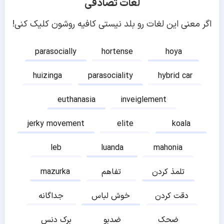
لغات تصادفی
اگر معنی این لغات رو بلد نیستی کافیه روشون کلیک کنی!
parasocially
hortense
hoya
huizinga
parasociality
hybrid car
euthanasia
inveiglement
jerky movement
elite
koala
leb
luanda
mahonia
تلمذ کردن
تفاهم
mazurka
دقت کردن
خوش لباس
جداگانه
ضحک
ضدبو
برک دنس