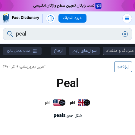
تست رایگان تعیین سطح واژگان انگلیسی
خرید اشتراک
مترادف و متضاد
سوال‌های رایج
ارجاع
ترتیب نمایش نتایج
آخرین به‌روزرسانی:
۹ آذر ۱۴۰۲
ذخیره
Peal
piːl
piːl
peals
شکل جمع: