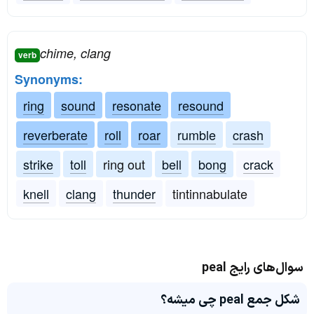
chime, clang
verb
Synonyms:
ring
sound
resonate
resound
reverberate
roll
roar
rumble
crash
strike
toll
ring out
bell
bong
crack
knell
clang
thunder
tintinnabulate
سوال‌های رایج peal
شکل جمع peal چی میشه؟