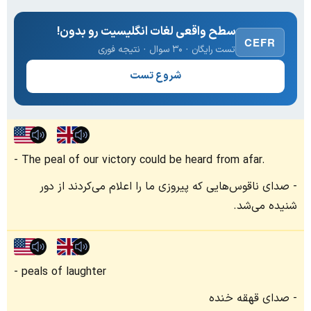
سطح واقعی لغات انگلیسیت رو بدون!
CEFR
تست رایگان · ۳۰ سوال · نتیجه فوری
شروع تست
The peal of our victory could be heard from afar.
صدای ناقوس‌هایی که پیروزی ما را اعلام می‌کردند از دور
شنیده می‌شد.
peals of laughter
صدای قهقه خنده