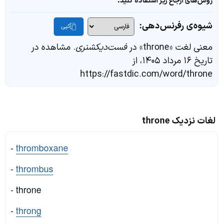
روش‌های ارجاع زیر استفاده کنید.
شیوه‌ی رفرنس‌دهی:
کپی
معنی لغت «throne» در
فست‌دیکشنری
. مشاهده در
تاریخ ۱۶ مرداد ۱۴۰۵، از
https://fastdic.com/word/throne
لغات نزدیک throne
-
thromboxane
-
thrombus
- throne
-
throng