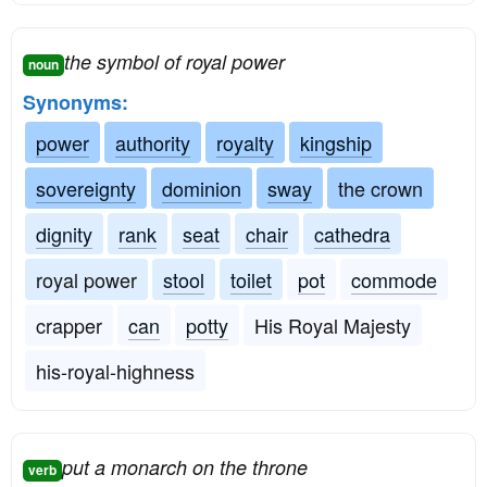
the symbol of royal power
noun
Synonyms:
power
authority
royalty
kingship
sovereignty
dominion
sway
the crown
dignity
rank
seat
chair
cathedra
royal power
stool
toilet
pot
commode
crapper
can
potty
His Royal Majesty
his-royal-highness
put a monarch on the throne
verb