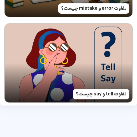
تفاوت error و mistake چیست؟
تفاوت tell و say چیست؟