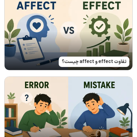
تفاوت effect و affect چیست؟