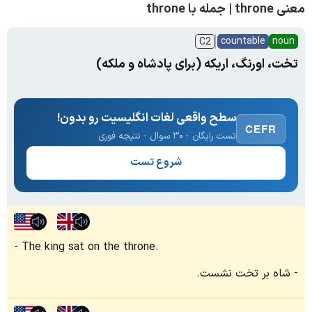
معنی throne | جمله با throne
countable
noun
C2
تخت، اورنگ، اریکه (برای پادشاه و ملکه)
سطح واقعی لغات انگلیسیت رو بدون!
CEFR
تست رایگان · ۳۰ سوال · نتیجه فوری
شروع تست
The king sat on the throne.
شاه بر تخت نشست.