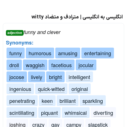
انگلیسی به انگلیسی | مترادف و متضاد witty
funny and clever
adjective
Synonyms:
funny
humorous
amusing
entertaining
droll
waggish
facetious
jocular
jocose
lively
bright
intelligent
ingenious
quick-witted
original
penetrating
keen
brilliant
sparkling
scintillating
piquant
whimsical
diverting
joshing
crazy
gay
campy
slapstick