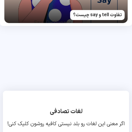
تفاوت tell و say چیست؟
لغات تصادفی
اگر معنی این لغات رو بلد نیستی کافیه روشون کلیک کنی!