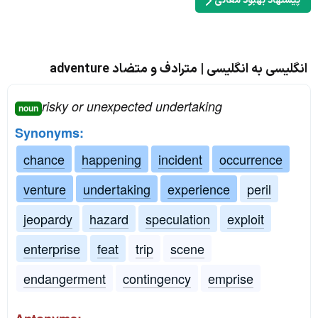
پیشنهاد بهبود معانی
انگلیسی به انگلیسی | مترادف و متضاد adventure
risky or unexpected undertaking
noun
Synonyms:
chance
happening
incident
occurrence
venture
undertaking
experience
peril
jeopardy
hazard
speculation
exploit
enterprise
feat
trip
scene
endangerment
contingency
emprise