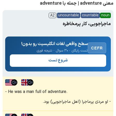
معنی adventure | جمله با adventure
uncountable
countable
noun
A2
ماجراجویی، کار پرمخاطره
سطح واقعی لغات انگلیسیت رو بدون!
CEFR
تست رایگان · ۳۰ سوال · نتیجه فوری
شروع تست
He was a man full of adventure.
او مردی پرماجرا (اهل ماجراجویی) بود.