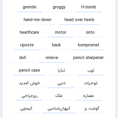
gremlin
groggy
H-bomb
hand-me-down
head over heels
healthcare
motor
onto
riposte
back
kompromat
dull
relieve
pencil sharpener
ثوب
ثنایا
pencil case
ذوحیات
ذنبی
خوش آمدید
عصاره
علک
ریزجراحی
گوشت بز
کیهان‌شناسی
کیمچی