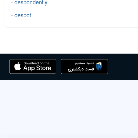
-
despondently
-
despot