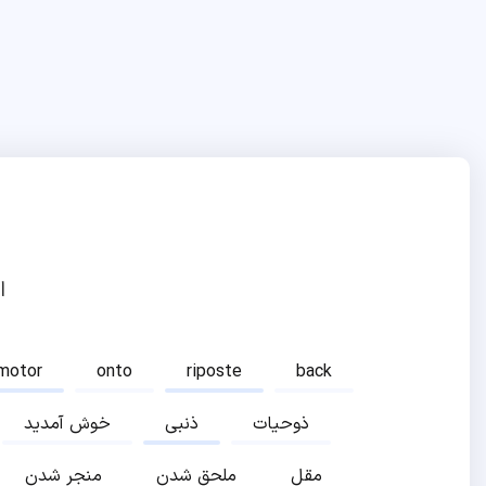
ا
motor
onto
riposte
back
ذوحیات
ذنبی
خوش آمدید
مقل
ملحق شدن
منجر شدن