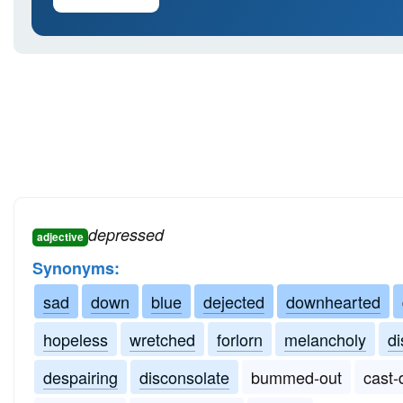
depressed
adjective
Synonyms:
sad
down
blue
dejected
downhearted
hopeless
wretched
forlorn
melancholy
di
despairing
disconsolate
bummed-out
cast