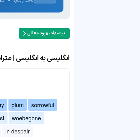
تست رایگان · ۳۰ سوال · نتیجه فوری
پیشنهاد بهبود معانی
انگلیسی به انگلیسی | مترادف و مت
my
glum
sorrowful
st
woebegone
in despair