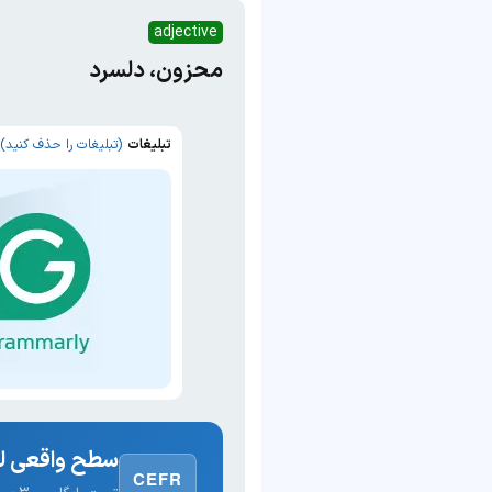
adjective
محزون، دلسرد
تبلیغات
(تبلیغات را حذف کنید)
سطح واقعی لغ
CEFR