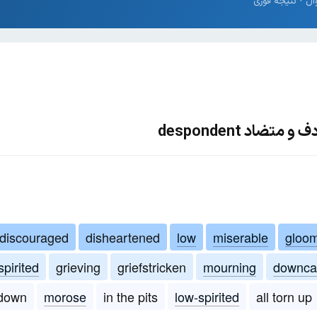
ضاد despondent
discouraged
disheartened
low
miserable
gloo
spirited
grieving
griefstricken
mourning
downca
-down
morose
in the pits
low-spirited
all torn up