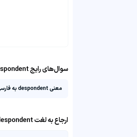
سوال‌های رایج despondent
معنی despondent به فارسی چی می‌شه؟
ارجاع به لغت despondent