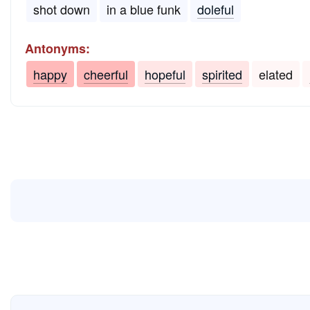
shot down
in a blue funk
doleful
Antonyms:
happy
cheerful
hopeful
spirited
elated