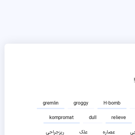
gremlin
groggy
H-bomb
kompromat
dull
relieve
ی
عصاره
علک
ریزجراحی