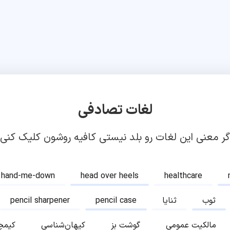
لغات تصادفی
گر معنی این لغات رو بلد نیستی کافیه روشون کلیک کنی!
hand-me-down
head over heels
healthcare
ثوب
ثنایا
pencil case
pencil sharpener
مالکیت عمومی
گوشت بز
کیهان‌شناسی
کیمچ