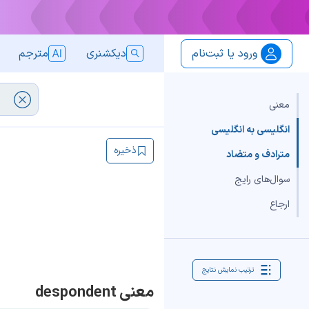
ورود یا ثبت‌نام
دیکشنری
مترجم
معنی
انگلیسی به انگلیسی
ذخیره
مترادف و متضاد
سوال‌های رایج
ارجاع
ترتیب نمایش نتایج
معنی despondent