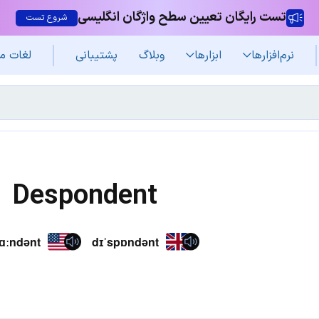
تست رایگان تعیین سطح واژگان انگلیسی
شروع تست
نرم‌افزار‌ها
ابزارها
وبلاگ
پشتیبانی
لغات م
Despondent
ɑːndənt
dɪˈspɒndənt