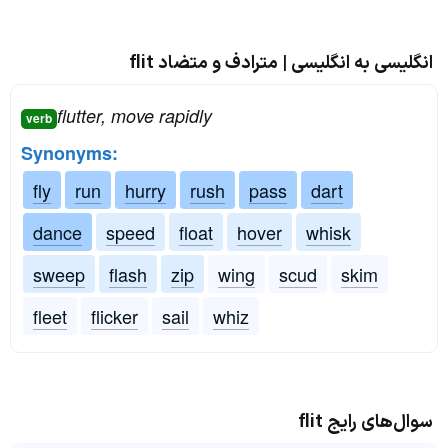
انگلیسی به انگلیسی | مترادف و متضاد flit
flutter, move rapidly
verb
Synonyms:
fly
run
hurry
rush
pass
dart
dance
speed
float
hover
whisk
sweep
flash
zip
wing
scud
skim
fleet
flicker
sail
whiz
سوال‌های رایج flit