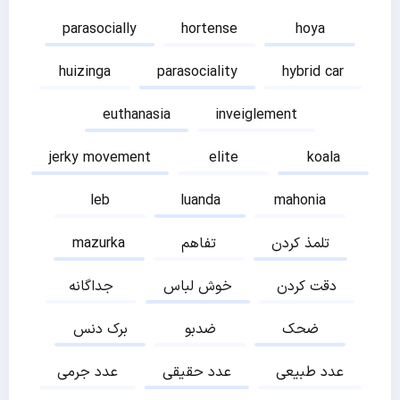
parasocially
hortense
hoya
huizinga
parasociality
hybrid car
euthanasia
inveiglement
jerky movement
elite
koala
leb
luanda
mahonia
تلمذ کردن
تفاهم
mazurka
دقت کردن
خوش لباس
جداگانه
ضحک
ضدبو
برک دنس
عدد طبیعی
عدد حقیقی
عدد جرمی