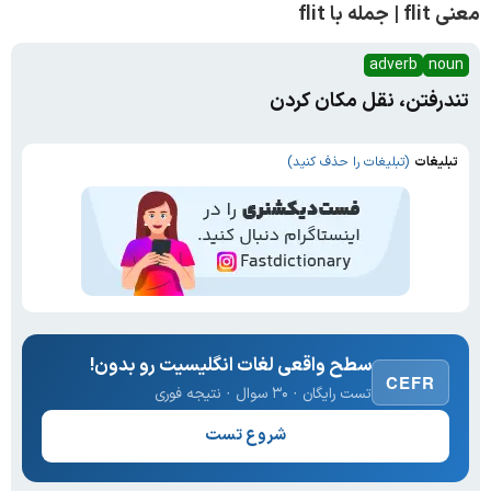
معنی flit | جمله با flit
adverb
noun
تندرفتن، نقل مکان کردن
تبلیغات
(تبلیغات را حذف کنید)
سطح واقعی لغات انگلیسیت رو بدون!
CEFR
تست رایگان · ۳۰ سوال · نتیجه فوری
شروع تست