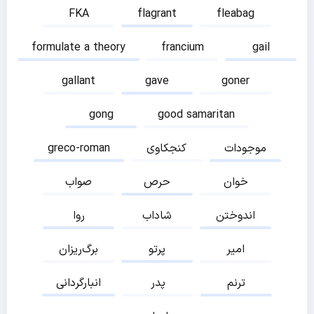
FKA
flagrant
fleabag
formulate a theory
francium
gail
gallant
gave
goner
gong
good samaritan
موجودات
کنجکاوی
greco-roman
خوان
حرص
صواب
اندوختن
شاداب
روا
امیر
پرتو
برگ‌ریزان
ترنم
پدر
انبارگردانی