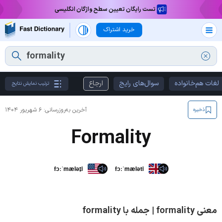
تست رایگان تعیین سطح واژگان انگلیسی
خرید اشتراک
لغات هم‌خانواده
سوال‌های رایج
ارجاع
ترتیب نمایش نتایج
آخرین به‌روزرسانی:
۶ شهریور ۱۴۰۴
ذخیره
Formality
fɔːˈmælət̬i
fɔːˈmæləti
معنی formality | جمله با formality