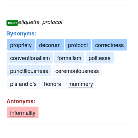
etiquette, protocol
noun
Synonyms:
propriety
decorum
protocol
correctness
conventionalism
formalism
politesse
punctiliousness
ceremoniousness
p’s and q’s
honors
mummery
Antonyms:
informality