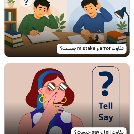
تفاوت error و mistake چیست؟
تفاوت tell و say چیست؟