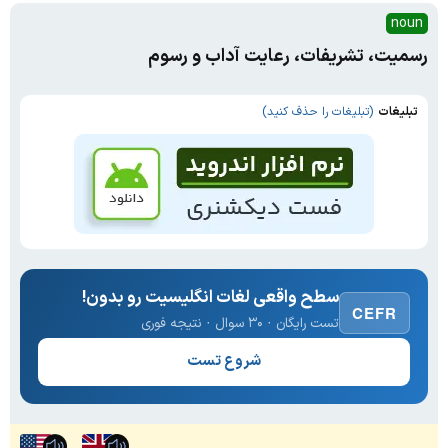
noun
رسمیت، تشریفات، رعایت آداب و رسوم
تبلیغات
(تبلیغات را حذف کنید)
سطح واقعی لغات انگلیسیت رو بدون!
CEFR
تست رایگان · ۳۰ سوال · نتیجه فوری
شروع تست