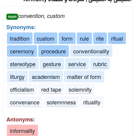
convention, custom
noun
Synonyms:
tradition
custom
form
rule
rite
ritual
ceremony
procedure
conventionality
stereotype
gesture
service
rubric
liturgy
academism
matter of form
officialism
red tape
solemnity
convenance
solemnness
rituality
Antonyms:
informality