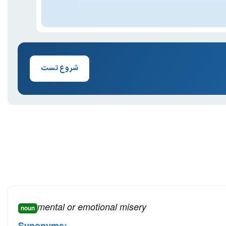
شروع تست
mental or emotional misery
noun
Synonyms: