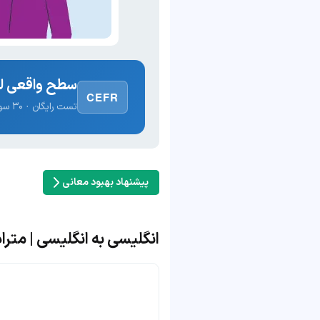
سطح واقعی لغ
CEFR
تست رایگان · ۳۰ سوال · نتیجه فوری
پیشنهاد بهبود معانی
انگلیسی به انگلیسی | مترادف و مت