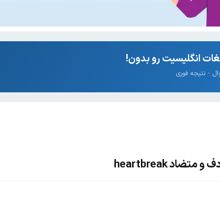
ات انگلیسیت رو بدون!
ضاد heartbreak