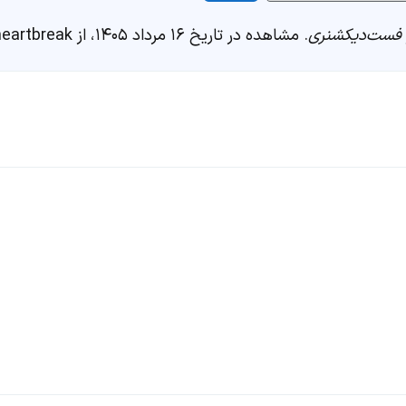
فست‌دیکشنری
. مشاهده در تاریخ ۱۶ مرداد ۱۴۰۵، از https://fastdic.com/word/heartbreak