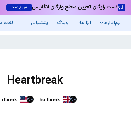
تست رایگان تعیین سطح واژگان انگلیسی
شروع تست
نرم‌افزار‌ها
ابزارها
وبلاگ
پشتیبانی
لغات م
Heartbreak
ːrtbreɪk
ˈhɑːtbreɪk