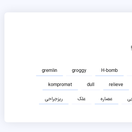
gremlin
groggy
H-bomb
kompromat
dull
relieve
ی
عصاره
علک
ریزجراحی