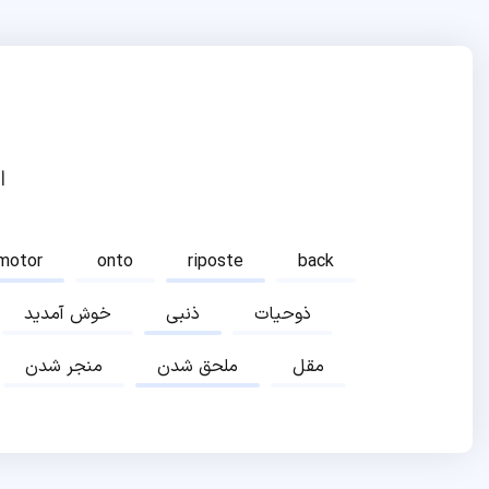
ا
motor
onto
riposte
back
ذوحیات
ذنبی
خوش آمدید
مقل
ملحق شدن
منجر شدن