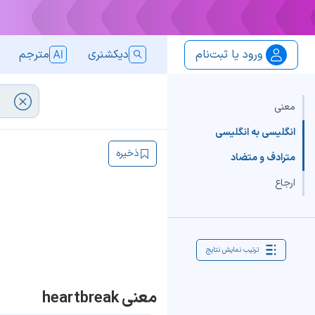
ورود یا ثبت‌نام
دیکشنری
مترجم
معنی
انگلیسی به انگلیسی
ذخیره
مترادف و متضاد
ارجاع
ترتیب نمایش نتایج
معنی heartbreak