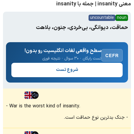
معنی insanity | جمله با insanity
uncountable
noun
حماقت، دیوانگی، بی‌خردی، جنون، بلاهت
سطح واقعی لغات انگلیسیت رو بدون!
CEFR
تست رایگان · ۳۰ سوال · نتیجه فوری
شروع تست
War is the worst kind of insanity.
جنگ بدترین نوع حماقت است.