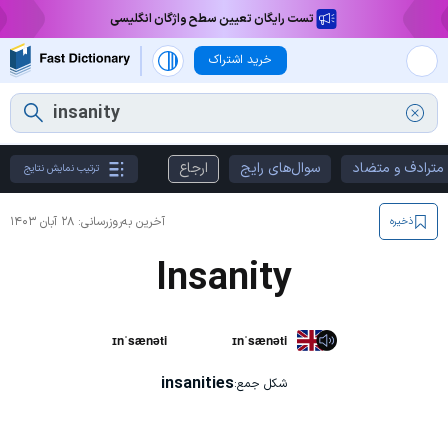
تست رایگان تعیین سطح واژگان انگلیسی
خرید اشتراک
مترادف و متضاد
سوال‌های رایج
ارجاع
ترتیب نمایش نتایج
آخرین به‌روزرسانی:
۲۸ آبان ۱۴۰۳
ذخیره
Insanity
ɪnˈsænəti
ɪnˈsænəti
insanities
شکل جمع: