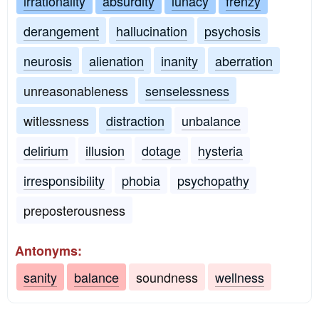
irrationality
absurdity
lunacy
frenzy
derangement
hallucination
psychosis
neurosis
alienation
inanity
aberration
unreasonableness
senselessness
witlessness
distraction
unbalance
delirium
illusion
dotage
hysteria
irresponsibility
phobia
psychopathy
preposterousness
Antonyms:
sanity
balance
soundness
wellness