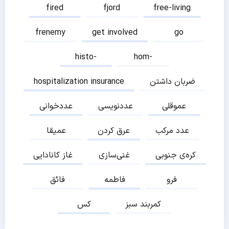
fired
fjord
free-living
frenemy
get involved
go
histo-
hom-
ضربان داشتن
hospitalization insurance
عموقلی
عددنویسی
عددخوانی
عدد مرکب
عرق کردن
عمیقا
کره‌ی جنوبی
غنی‌سازی
غاز کانادایی
فرو
فاطمه
فائق
کمربند سبز
کس