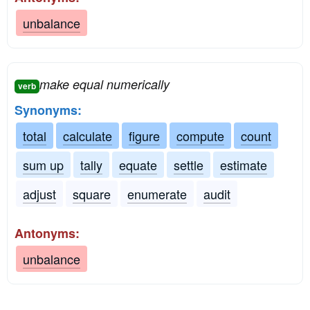
unbalance
make equal numerically
verb
Synonyms:
total
calculate
figure
compute
count
sum up
tally
equate
settle
estimate
adjust
square
enumerate
audit
Antonyms:
unbalance