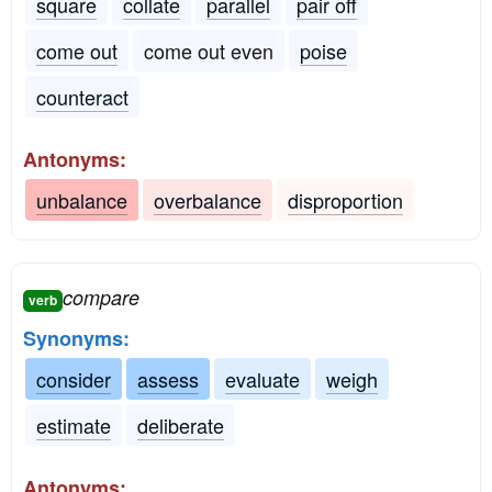
square
collate
parallel
pair off
come out
come out even
poise
counteract
Antonyms:
unbalance
overbalance
disproportion
compare
verb
Synonyms:
consider
assess
evaluate
weigh
estimate
deliberate
Antonyms: