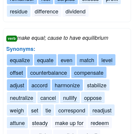
residue
difference
dividend
make equal; cause to have equilibrium
verb
Synonyms:
equalize
equate
even
match
level
offset
counterbalance
compensate
adjust
accord
harmonize
stabilize
neutralize
cancel
nullify
oppose
weigh
set
tie
correspond
readjust
attune
steady
make up for
redeem