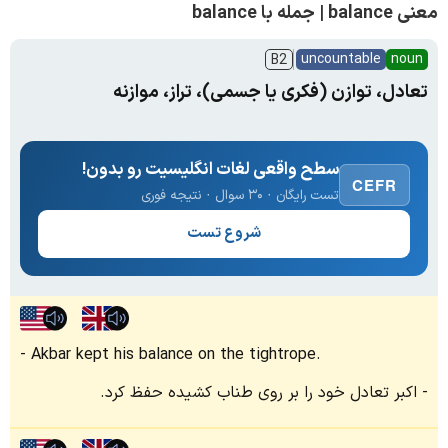
معنی balance | جمله با balance
uncountable
noun
B2
تعادل، توازن (فکری یا جسمی)، تراز، موازنه
سطح واقعی لغات انگلیسیت رو بدون!
CEFR
تست رایگان · ۳۰ سوال · نتیجه فوری
شروع تست
Akbar kept his balance on the tightrope.
اکبر تعادل خود را بر روی طناب کشیده حفظ کرد.