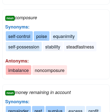
composure
noun
Synonyms:
self-control
poise
equanimity
self-possession
stability
steadfastness
Antonyms:
imbalance
noncomposure
money remaining in account
noun
Synonyms:
remainder
rest
surplus
excess
profit