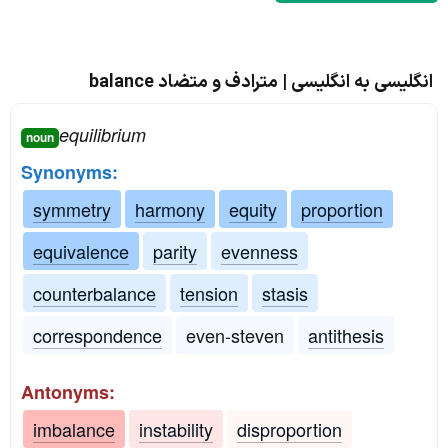
انگلیسی به انگلیسی | مترادف و متضاد balance
equilibrium
noun
Synonyms:
symmetry
harmony
equity
proportion
equivalence
parity
evenness
counterbalance
tension
stasis
correspondence
even-steven
antithesis
Antonyms:
imbalance
instability
disproportion