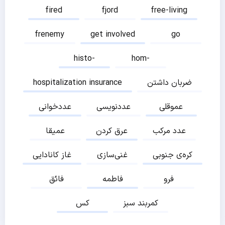
fired
fjord
free-living
frenemy
get involved
go
histo-
hom-
ضربان داشتن
hospitalization insurance
عموقلی
عددنویسی
عددخوانی
عدد مرکب
عرق کردن
عمیقا
کره‌ی جنوبی
غنی‌سازی
غاز کانادایی
فرو
فاطمه
فائق
کمربند سبز
کس