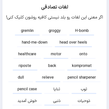
لغات تصادفی
اگر معنی این لغات رو بلد نیستی کافیه روشون کلیک کنی!
gremlin
groggy
H-bomb
hand-me-down
head over heels
healthcare
motor
onto
riposte
back
kompromat
dull
relieve
pencil sharpener
ثوب
ثنایا
pencil case
ذوحیات
ذنبی
خوش آمدید