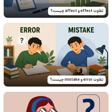
تفاوت effect و affect چیست؟
تفاوت error و mistake چیست؟