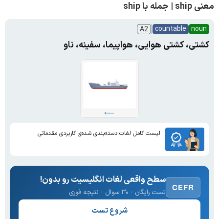
معنی ship | جمله با ship
countable
noun
A2
کشتی، کشتی هوایی، هواپیما، سفینه، ناو
لیست کامل لغات دسته‌بندی شده‌ی کاربردی مقدماتی
سطح واقعی لغات انگلیسیت رو بدون!
CEFR
تست رایگان · ۳۰ سوال · نتیجه فوری
شروع تست