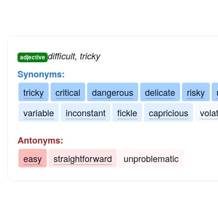
difficult, tricky
adjective
Synonyms:
tricky
critical
dangerous
delicate
risky
variable
inconstant
fickle
capricious
volat
Antonyms:
easy
straightforward
unproblematic