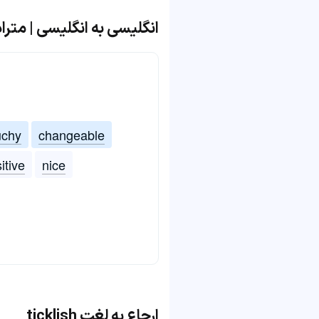
انگلیسی به انگلیسی | مترادف و 
uchy
changeable
itive
nice
ارجاع به لغت ticklish