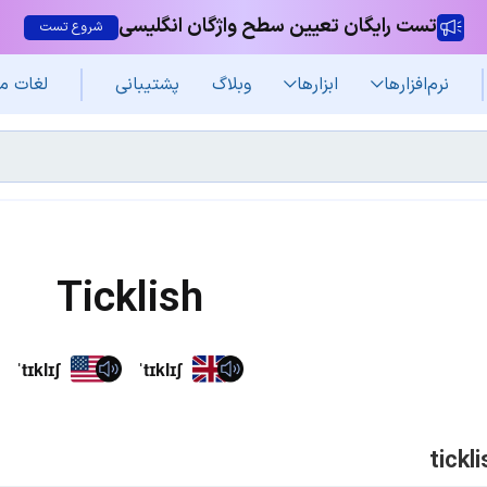
تست رایگان تعیین سطح واژگان انگلیسی
شروع تست
نرم‌افزار‌ها
ابزارها
وبلاگ
پشتیبانی
لغات م
Ticklish
ˈtɪklɪʃ
ˈtɪklɪʃ