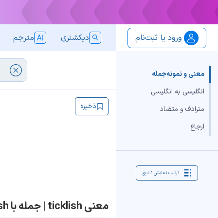
ورود یا ثبت‌نام
دیکشنری
مترجم
معنی و نمونه‌جمله
انگلیسی به انگلیسی
ذخیره
مترادف و متضاد
ارجاع
ترتیب نمایش نتایج
معنی ticklish | جمله با ticklish