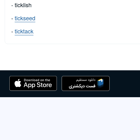
- ticklish
-
tickseed
-
ticktack