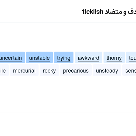
متضاد ticklish
uncertain
unstable
trying
awkward
thorny
to
ile
mercurial
rocky
precarious
unsteady
sens