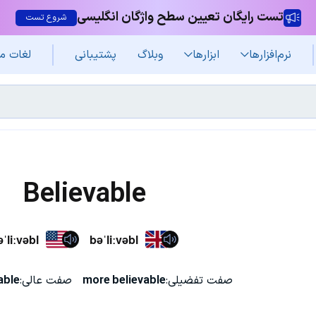
تست رایگان تعیین سطح واژگان انگلیسی
شروع تست
نرم‌افزار‌ها
ابزارها
وبلاگ
پشتیبانی
لغات م
Believable
ˈliːvəbl
bəˈliːvəbl
صفت تفضیلی:
more believable
صفت عالی:
able