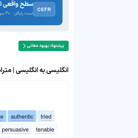
سطح واقعی لغ
CEFR
تست رایگان · ۳۰ سوال · نتیجه فوری
پیشنهاد بهبود معانی
انگلیسی به انگلیسی | مترادف و مت
le
authentic
tried
persuasive
tenable