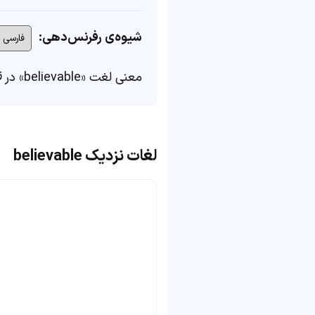
شیوه‌ی رفرنس‌دهی:
معنی لغت «believable» در
ف
لغات نزدیک believable