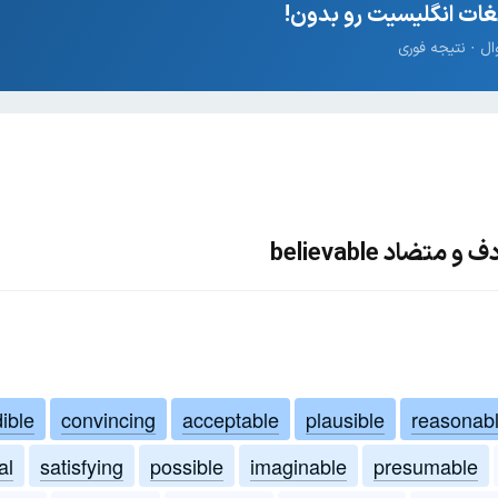
ات انگلیسیت رو بدون!
ضاد believable
ible
convincing
acceptable
plausible
reasonab
al
satisfying
possible
imaginable
presumable