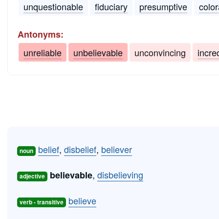
unquestionable
fiduciary
presumptive
color
Antonyms:
unreliable
unbelievable
unconvincing
incre
belief
,
disbelief
,
believer
noun
,
disbelieving
believable
adjective
believe
verb - transitive