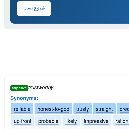
شروع تست
trustworthy
adjective
Synonyms:
reliable
honest-to-god
trusty
straight
cred
up front
probable
likely
impressive
ration