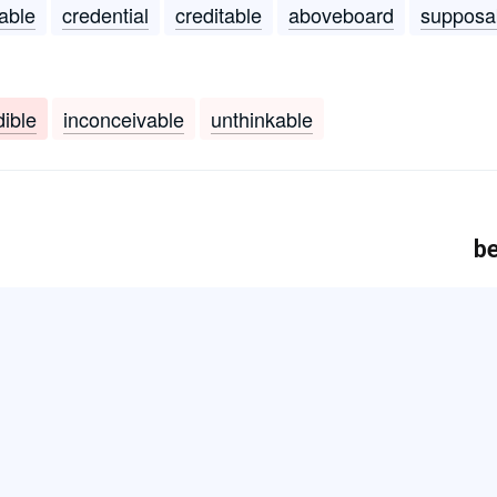
able
credential
creditable
aboveboard
supposa
dible
inconceivable
unthinkable