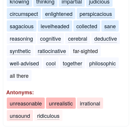
knowing
thinking
impartial
judicious
circumspect
enlightened
perspicacious
sagacious
levelheaded
collected
sane
reasoning
cognitive
cerebral
deductive
synthetic
ratiocinative
far-sighted
well-advised
cool
together
philosophic
all there
Antonyms:
unreasonable
unrealistic
irrational
unsound
ridiculous