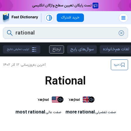
تست رایگان تعیین سطح واژگان انگلیسی
خرید اشتراک
لغات هم‌خانواده
سوال‌های رایج
ارجاع
ترتیب نمایش نتایج
آخرین به‌روزرسانی:
۱۲ آذر ۱۴۰۲
ذخیره
Rational
ˈræʃnəl
ˈræʃnəl
most rational
more rational
صفت تفضیلی:
صفت عالی: