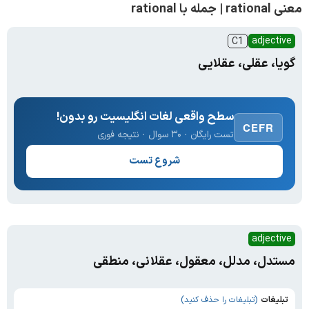
معنی rational | جمله با rational
adjective
C1
گویا، عقلی، عقلایی
سطح واقعی لغات انگلیسیت رو بدون!
CEFR
تست رایگان · ۳۰ سوال · نتیجه فوری
شروع تست
adjective
مستدل، مدلل، معقول، عقلانی، منطقی
تبلیغات
(تبلیغات را حذف کنید)