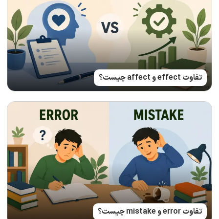
تفاوت effect و affect چیست؟
تفاوت error و mistake چیست؟