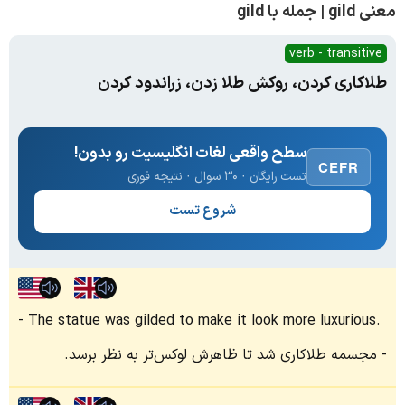
معنی gild | جمله با gild
verb - transitive
طلاکاری کردن، روکش طلا زدن، زراندود کردن
سطح واقعی لغات انگلیسیت رو بدون!
CEFR
تست رایگان · ۳۰ سوال · نتیجه فوری
شروع تست
The statue was gilded to make it look more luxurious.
مجسمه طلاکاری شد تا ظاهرش لوکس‌تر به نظر برسد.