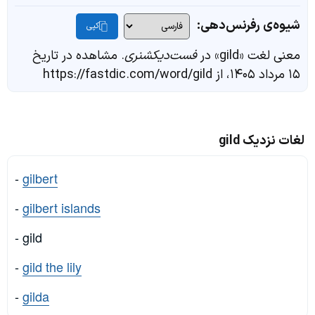
شیوه‌ی رفرنس‌دهی:
کپی
معنی لغت «gild» در
فست‌دیکشنری
. مشاهده در تاریخ
۱۵ مرداد ۱۴۰۵، از https://fastdic.com/word/gild
لغات نزدیک gild
-
gilbert
-
gilbert islands
- gild
-
gild the lily
-
gilda