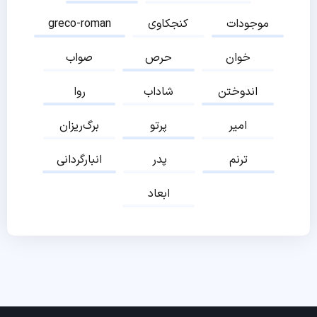
موجودات
کنجکاوی
greco-roman
خوان
حرص
صواب
اندوختن
شاداب
روا
امیر
پرتو
برگ‌ریزان
ترنم
پدر
انبارگردانی
ابعاد