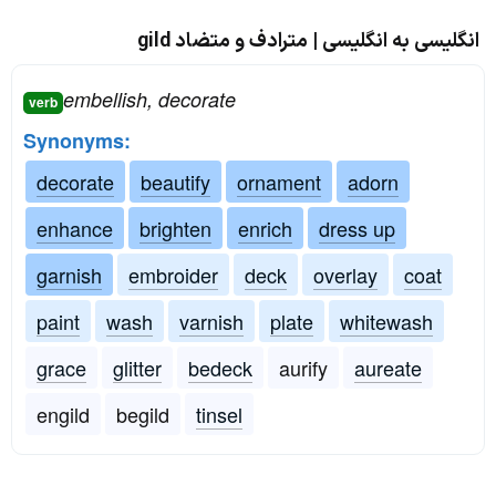
انگلیسی به انگلیسی | مترادف و متضاد gild
embellish, decorate
verb
Synonyms:
decorate
beautify
ornament
adorn
enhance
brighten
enrich
dress up
garnish
embroider
deck
overlay
coat
paint
wash
varnish
plate
whitewash
grace
glitter
bedeck
aurify
aureate
engild
begild
tinsel