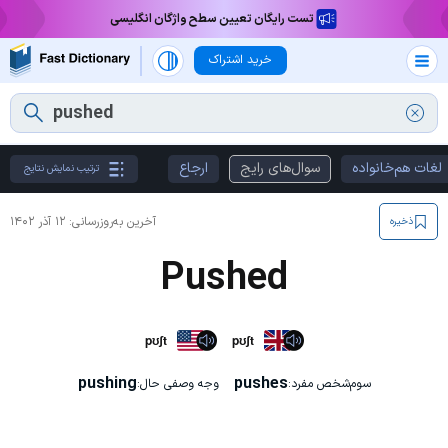
تست رایگان تعیین سطح واژگان انگلیسی
خرید اشتراک
لغات هم‌خانواده
سوال‌های رایج
ارجاع
ترتیب نمایش نتایج
آخرین به‌روزرسانی:
۱۲ آذر ۱۴۰۲
ذخیره
Pushed
pʊʃt
pʊʃt
pushing
pushes
سوم‌شخص مفرد:
وجه وصفی حال: