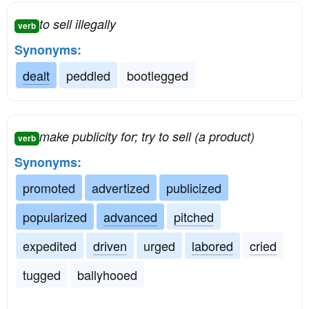
to sell illegally
verb
Synonyms:
dealt
peddled
bootlegged
make publicity for; try to sell (a product)
verb
Synonyms:
promoted
advertized
publicized
popularized
advanced
pitched
expedited
driven
urged
labored
cried
tugged
ballyhooed