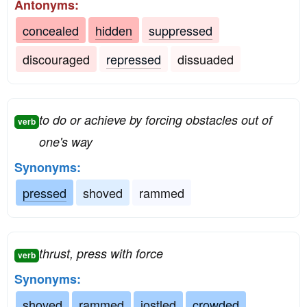
Antonyms:
concealed
hidden
suppressed
discouraged
repressed
dissuaded
to do or achieve by forcing obstacles out of
verb
one's way
Synonyms:
pressed
shoved
rammed
thrust, press with force
verb
Synonyms:
shoved
rammed
jostled
crowded