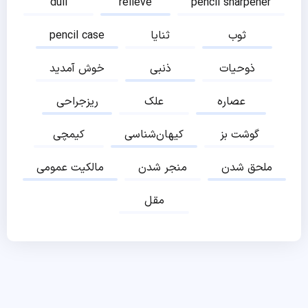
dull
relieve
pencil sharpener
ثوب
ثنایا
pencil case
ذوحیات
ذنبی
خوش آمدید
عصاره
علک
ریزجراحی
گوشت بز
کیهان‌شناسی
کیمچی
ملحق شدن
منجر شدن
مالکیت عمومی
مقل