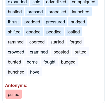
expanded
sold
advertized
campaigned
hustled
pressed
propelled
launched
thrust
prodded
pressured
nudged
shifted
goaded
peddled
jostled
rammed
coerced
started
forged
crowded
crammed
boosted
butted
bunted
borne
fought
budged
hunched
hove
Antonyms:
pulled