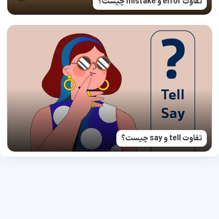
تفاوت error و mistake چیست؟
تفاوت tell و say چیست؟