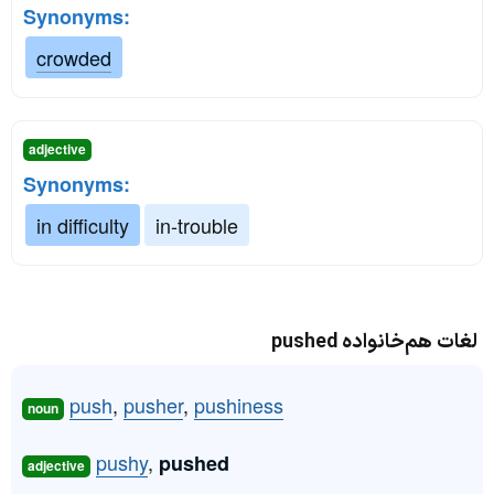
Synonyms:
crowded
adjective
Synonyms:
in difficulty
in-trouble
لغات هم‌خانواده pushed
push
,
pusher
,
pushiness
noun
pushy
,
pushed
adjective