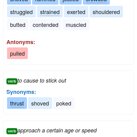
struggled
strained
exerted
shouldered
butted
contended
muscled
Antonyms:
pulled
to cause to stick out
verb
Synonyms:
thrust
shoved
poked
approach a certain age or speed
verb