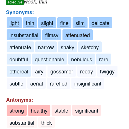
weak, thin
adjective
Synonyms:
light
thin
slight
fine
slim
delicate
insubstantial
flimsy
attenuated
attenuate
narrow
shaky
sketchy
doubtful
questionable
nebulous
rare
ethereal
airy
gossamer
reedy
twiggy
subtle
aerial
rarefied
insignificant
Antonyms:
strong
healthy
stable
significant
substantial
thick