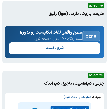
adjective
ظریف، باریک، نازک، (هوا) رقیق
سطح واقعی لغات انگلیسیت رو بدون!
CEFR
تست رایگان · ۳۰ سوال · نتیجه فوری
شروع تست
adjective
جزئی، کم‌اهمیت، ناچیز، کم، اندک
تبلیغات
(تبلیغات را حذف کنید)