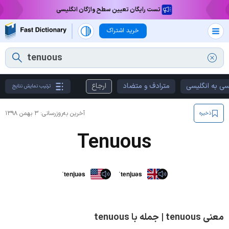
تست رایگان تعیین سطح واژگان انگلیسی
خرید اشتراک
سی به انگلیسی
مترادف و متضاد
ارجاع
ترتیب نمایش نتایج
آخرین به‌روزرسانی:
۳ بهمن ۱۳۹۸
ذخیره
Tenuous
ˈtenjuəs
ˈtenjuəs
معنی tenuous | جمله با tenuous