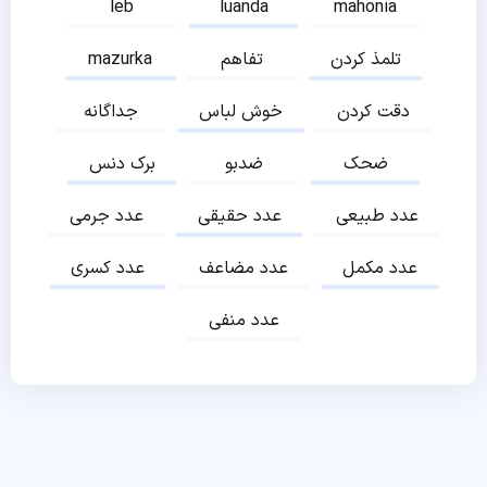
leb
luanda
mahonia
تلمذ کردن
تفاهم
mazurka
دقت کردن
خوش لباس
جداگانه
ضحک
ضدبو
برک دنس
عدد طبیعی
عدد حقیقی
عدد جرمی
عدد مکمل
عدد مضاعف
عدد کسری
عدد منفی