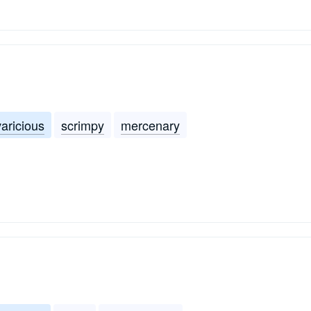
aricious
scrimpy
mercenary