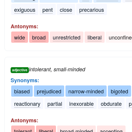
exiguous
pent
close
precarious
Antonyms:
wide
broad
unrestricted
liberal
unconfin
intolerant, small-minded
adjective
Synonyms:
biased
prejudiced
narrow-minded
bigoted
reactionary
partial
inexorable
obdurate
p
Antonyms:
tolerant
liberal
broad-minded
accepting