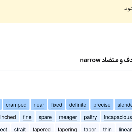
ود.
 متضاد narrow
cramped
near
fixed
definite
precise
slend
inched
fine
spare
meager
paltry
incapacious
lect
strait
tapered
tapering
taper
thin
linear