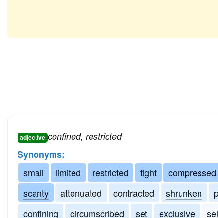
confined, restricted
adjective
Synonyms:
small
limited
restricted
tight
compressed
scanty
attenuated
contracted
shrunken
p
confining
circumscribed
set
exclusive
se