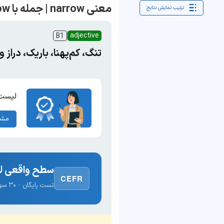
معنی narrow | جمله با narrow
ترتیب نمایش نتایج
adjective
B1
تنگ، کم‌پهنا، باریک، دراز 
لیست 
مشا
سطح واقعی لغ
CEFR
تست رایگان · ۳۰ سوال · نتیجه فوری