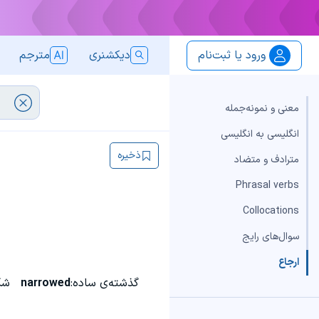
ورود یا ثبت‌نام
دیکشنری
مترجم
معنی و نمونه‌جمله
انگلیسی به انگلیسی
ذخیره
مترادف و متضاد
Phrasal verbs
Collocations
سوال‌های رایج
ارجاع
گذشته‌ی ساده:
narrowed
شک