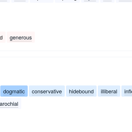
ed
generous
dogmatic
conservative
hidebound
illiberal
inf
arochial