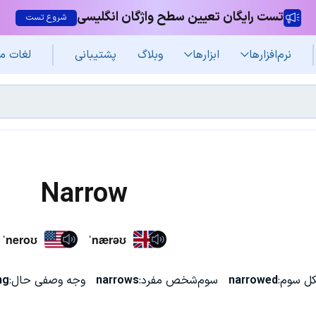
تست رایگان تعیین سطح واژگان انگلیسی
شروع تست
نرم‌افزار‌ها
ابزارها
وبلاگ
پشتیبانی
لغات م
Narrow
ˈneroʊ
ˈnærəʊ
ل سوم:
narrowed
سوم‌شخص مفرد:
narrows
وجه وصفی حال:
ng