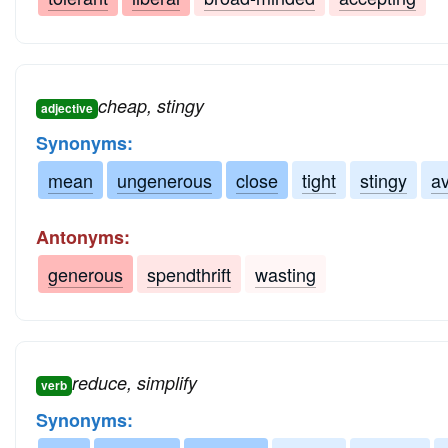
cheap, stingy
adjective
Synonyms:
mean
ungenerous
close
tight
stingy
av
Antonyms:
generous
spendthrift
wasting
reduce, simplify
verb
Synonyms: