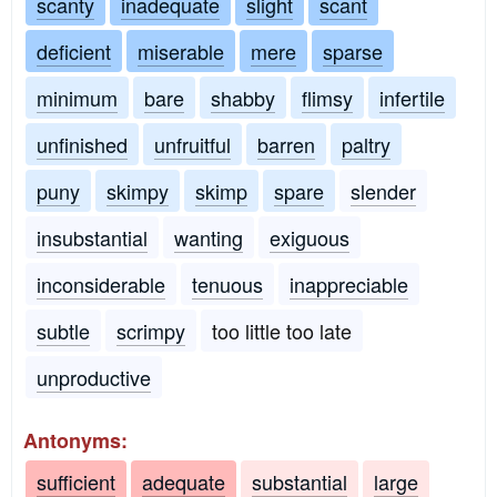
scanty
inadequate
slight
scant
deficient
miserable
mere
sparse
minimum
bare
shabby
flimsy
infertile
unfinished
unfruitful
barren
paltry
puny
skimpy
skimp
spare
slender
insubstantial
wanting
exiguous
inconsiderable
tenuous
inappreciable
subtle
scrimpy
too little too late
unproductive
Antonyms:
sufficient
adequate
substantial
large