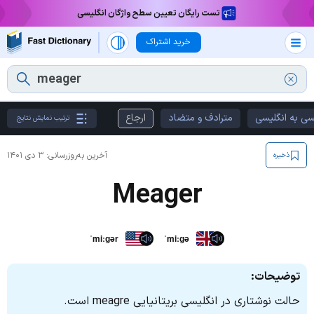
تست رایگان تعیین سطح واژگان انگلیسی
خرید اشتراک
سی به انگلیسی
مترادف و متضاد
ارجاع
ترتیب نمایش نتایج
آخرین به‌روزرسانی:
۳ دی ۱۴۰۱
ذخیره
Meager
ˈmiːɡər
ˈmiːɡə
توضیحات:
حالت نوشتاری در انگلیسی بریتانیایی meagre است.