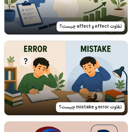
تفاوت effect و affect چیست؟
تفاوت error و mistake چیست؟