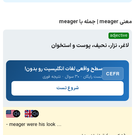
معنی meager | جمله با meager
adjective
لاغر، نزار، نحیف، پوست و استخوان
سطح واقعی لغات انگلیسیت رو بدون!
CEFR
تست رایگان · ۳۰ سوال · نتیجه فوری
شروع تست
meager were his look ...