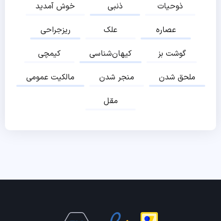
ذوحیات
ذنبی
خوش آمدید
عصاره
علک
ریزجراحی
گوشت بز
کیهان‌شناسی
کیمچی
ملحق شدن
منجر شدن
مالکیت عمومی
مقل