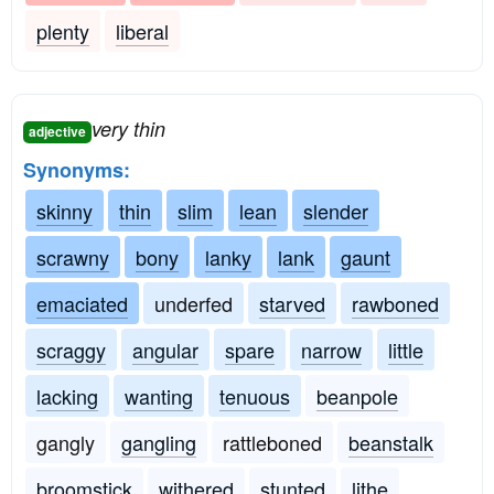
plenty
liberal
very thin
adjective
Synonyms:
skinny
thin
slim
lean
slender
scrawny
bony
lanky
lank
gaunt
emaciated
underfed
starved
rawboned
scraggy
angular
spare
narrow
little
lacking
wanting
tenuous
beanpole
gangly
gangling
rattleboned
beanstalk
broomstick
withered
stunted
lithe