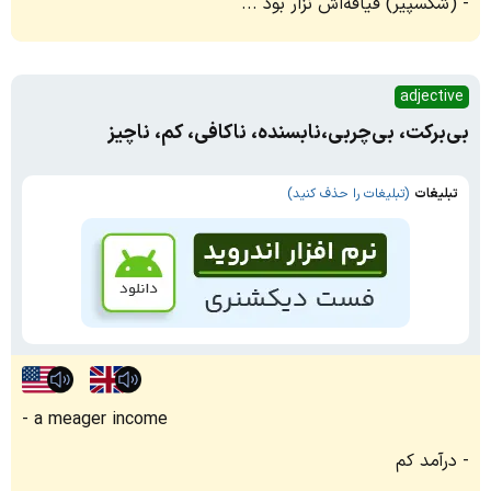
(شکسپیر) قیافه‌اش نزار بود ...
adjective
بی‌برکت، بی‌چربی،نابسنده، ناکافی، کم، ناچیز
تبلیغات
(تبلیغات را حذف کنید)
a meager income
درآمد کم