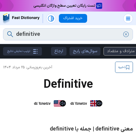
تست رایگان تعیین سطح واژگان انگلیسی
خرید اشتراک
مترادف و متضاد
سوال‌های رایج
ارجاع
ترتیب نمایش نتایج
آخرین به‌روزرسانی:
۲۵ مرداد ۱۴۰۴
ذخیره
Definitive
dɪˈfɪnətɪv
dɪˈfɪnətɪv
معنی definitive | جمله با definitive