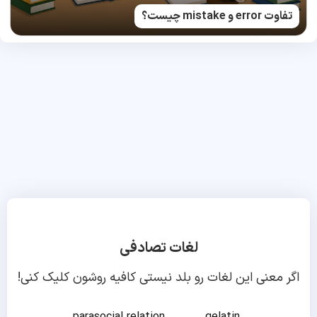
تفاوت error و mistake چیست؟
لغات تصادفی
اگر معنی این لغات رو بلد نیستی کافیه روشون کلیک کنی!