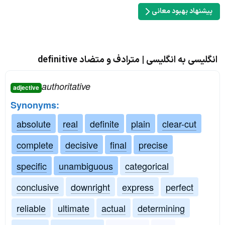
پیشنهاد بهبود معانی
انگلیسی به انگلیسی | مترادف و متضاد definitive
authoritative
adjective
Synonyms:
absolute
real
definite
plain
clear-cut
complete
decisive
final
precise
specific
unambiguous
categorical
conclusive
downright
express
perfect
reliable
ultimate
actual
determining