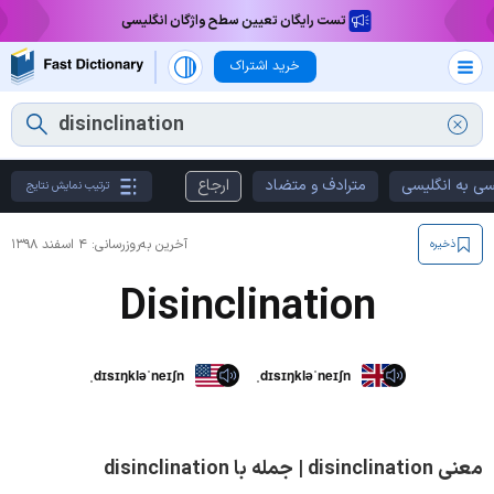
تست رایگان تعیین سطح واژگان انگلیسی
خرید اشتراک
سی به انگلیسی
مترادف و متضاد
ارجاع
ترتیب نمایش نتایج
آخرین به‌روزرسانی:
۴ اسفند ۱۳۹۸
ذخیره
Disinclination
ˌdɪsɪŋkləˈneɪʃn
ˌdɪsɪŋkləˈneɪʃn
معنی disinclination | جمله با disinclination