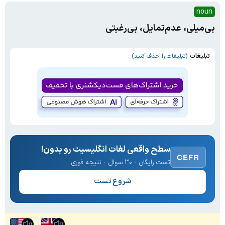
noun
بی‌میلی، عدم‌تمایل، بی‌رغبتی
تبلیغات
(تبلیغات را حذف کنید)
سطح واقعی لغات انگلیسیت رو بدون!
CEFR
تست رایگان · ۳۰ سوال · نتیجه فوری
شروع تست