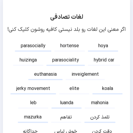
لغات تصادفی
اگر معنی این لغات رو بلد نیستی کافیه روشون کلیک کنی!
parasocially
hortense
hoya
huizinga
parasociality
hybrid car
euthanasia
inveiglement
jerky movement
elite
koala
leb
luanda
mahonia
تلمذ کردن
تفاهم
mazurka
دقت کردن
خوش لباس
جداگانه