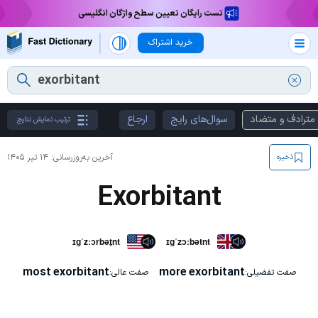
تست رایگان تعیین سطح واژگان انگلیسی
خرید اشتراک
مترادف و متضاد
سوال‌های رایج
ارجاع
ترتیب نمایش نتایج
آخرین به‌روزرسانی:
۱۴ تیر ۱۴۰۵
ذخیره
Exorbitant
ɪɡˈzːɔrbət̬nt
ɪɡˈzɔːbətnt
most exorbitant
more exorbitant
صفت تفضیلی:
صفت عالی: