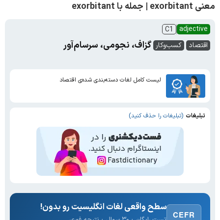
معنی exorbitant | جمله با exorbitant
adjective
C1
گزاف، نجومی، سرسام‌آور
اقتصاد
کسب‌وکار
لیست کامل لغات دسته‌بندی شده‌ی اقتصاد
تبلیغات
(تبلیغات را حذف کنید)
سطح واقعی لغات انگلیسیت رو بدون!
CEFR
تست رایگان · ۳۰ سوال · نتیجه فوری