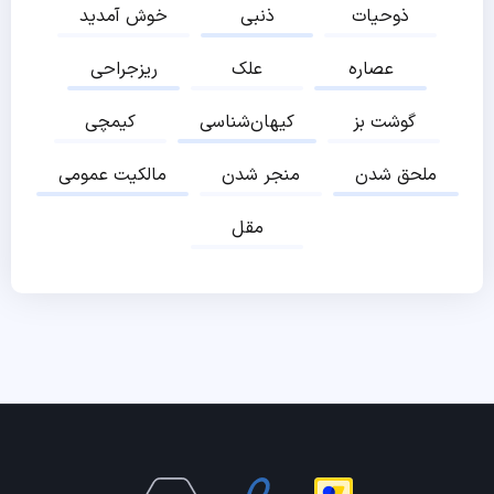
ذوحیات
ذنبی
خوش آمدید
عصاره
علک
ریزجراحی
گوشت بز
کیهان‌شناسی
کیمچی
ملحق شدن
منجر شدن
مالکیت عمومی
مقل