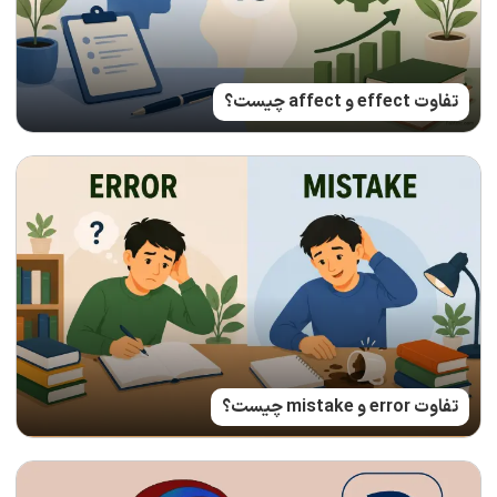
تفاوت effect و affect چیست؟
تفاوت error و mistake چیست؟