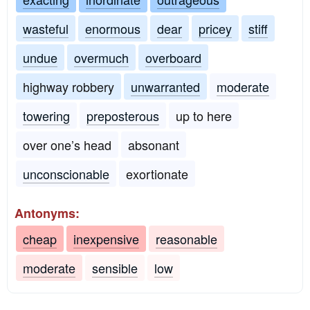
wasteful
enormous
dear
pricey
stiff
undue
overmuch
overboard
highway robbery
unwarranted
moderate
towering
preposterous
up to here
over one’s head
absonant
unconscionable
exortionate
Antonyms:
cheap
inexpensive
reasonable
moderate
sensible
low